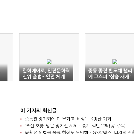
힌
한화에어로, 안전문화혁
중동 종전·반도체 랠리
신위 출범…안전 체계
에 코스피 '상승 재개'
원점 재점검
이 기자의 최신글
중동전 장기화에 미 무기고 ‘비상’…K방산 기회
‘조선 호황’ 업은 정기선 체제…승계 실탄 ‘고배당’ 주목
윤활유 위험물 물류 현장도 무인화…GS칼텍스, 디지털 전