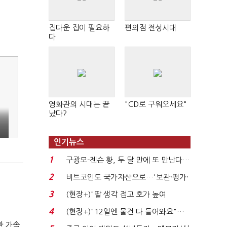
집다운 집이 필요하
편의점 전성시대
다
영화관의 시대는 끝
"CD로 구워오세요"
났다?
인기뉴스
1
구광모-젠슨 황, 두 달 만에 또 만난다…
로봇·AI 등 논...
2
비트코인도 국가자산으로…'보관·평가·
처분' 기준은 ...
3
(현장+)"팔 생각 접고 호가 높여
요"…'덜 똘똘한 한 채' 20...
4
(현장+)"12일엔 물건 다 들어와요"…
빈 매대 채우며 문 연 ...
환 가속