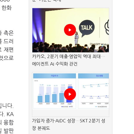
 한화
화 측은
를 드러
로 재편
카카오, 2분기 매출·영업익 역대 최대…
 것으로
에이전트 AI 수익화 관건
힙니다.
. KA
가입자 증가·AIDC 성장…SKT 2분기 성
의 융합
장 본궤도
일 발판