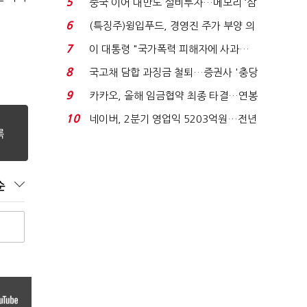
5
중국 이어 대만도 설비투자…메모리 ‘삼
국전쟁’
6
(특징주)윙입푸드, 경영진 주가 부양 의
지에 상한가...
7
이 대통령 "국가폭력 피해자에 사과…
적극적 조사로 진...
8
국고채 담합 과징금 철퇴…증권사 '충당
금 폭탄' 우려...
9
카카오, 올해 임금협약 최종 타결…연봉
6.3% 인상·격려...
10
네이버, 2분기 영업익 5203억원…전년
비 0.2% 감소...
순