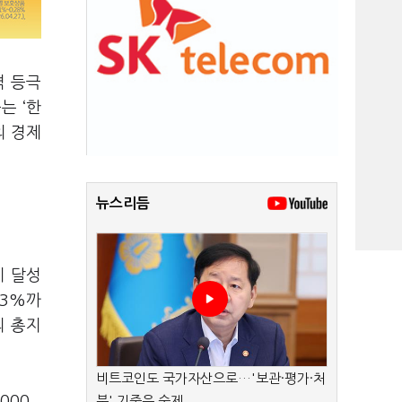
격 등극
는 ‘한
의 경제
뉴스리듬
기 달성
53%까
의 총지
비트코인도 국가자산으로…'보관·평가·처
000
분' 기준은 숙제