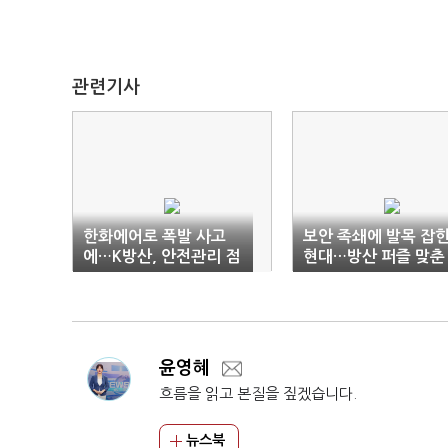
관련기사
한화에어로 폭발 사고
보안 족쇄에 발목 잡
에…K방산, 안전관리 점
현대…방산 퍼즐 맞춘
검 ‘고삐’
한화
윤영혜
흐름을 읽고 본질을 짚겠습니다.
뉴스북