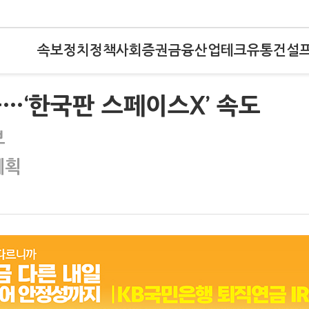
속보
정치
정책
사회
증권
금융
산업
테크
유통
건설
등극…‘한국판 스페이스X’ 속도
보
계획