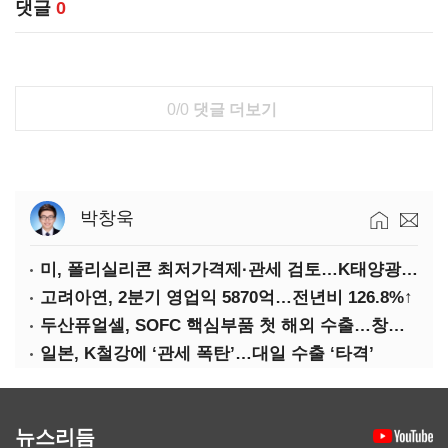
댓글
0
0/0
댓글 더보기
박창욱
미, 폴리실리콘 최저가격제·관세 검토…K태양광 입지 확대 기대
고려아연, 2분기 영업익 5870억…전년비 126.8%↑
두산퓨얼셀, SOFC 핵심부품 첫 해외 수출…창사 이래 최대 규모
일본, K철강에 ‘관세 폭탄’…대일 수출 ‘타격’
뉴스리듬