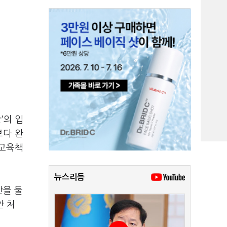
’의 입
보다 완
 고육책
뉴스리듬
안을 둘
안 처