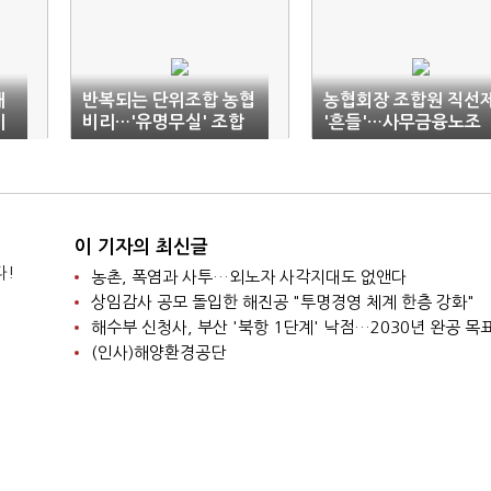
해
반복되는 단위조합 농협
농협회장 조합원 직선
비
비리…'유명무실' 조합
'흔들'…사무금융노조
감사위
"조속한 처리를"
이 기자의 최신글
다!
농촌, 폭염과 사투…외노자 사각지대도 없앤다
상임감사 공모 돌입한 해진공 "투명경영 체계 한층 강화"
해수부 신청사, 부산 '북항 1단계' 낙점…2030년 완공 목
(인사)해양환경공단