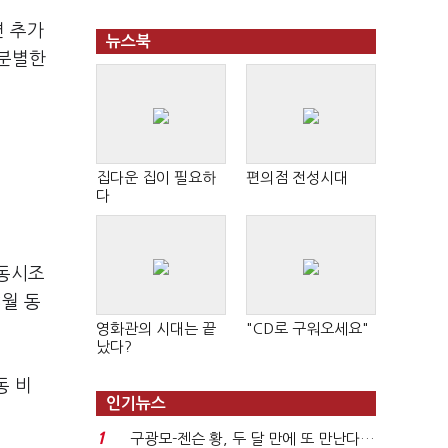
면 추가
뉴스북
무분별한
집다운 집이 필요하
편의점 전성시대
다
 동시조
3월 동
영화관의 시대는 끝
"CD로 구워오세요"
났다?
동 비
인기뉴스
1
구광모-젠슨 황, 두 달 만에 또 만난다…