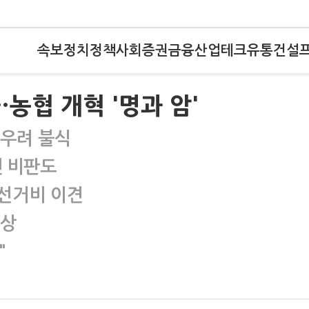
속보
정치
정책
사회
증권
금융
산업
테크
유통
건설
농협 개혁 '명과 암'
 우려 불식
엔 비판도
·선거비 이견
예상
"