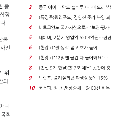
로봇·AI 등 논...
된 중
2
중국 이어 대만도 설비투자…메모리 ‘삼
조합장
국전쟁’
3
(특징주)윙입푸드, 경영진 주가 부양 의
다.
지에 상한가...
4
비트코인도 국가자산으로…'보관·평가·
처분' 기준은 ...
5
네이버, 2분기 영업익 5203억원…전년
산물
비 0.2% 감소...
6
(현장+)"팔 생각 접고 호가 높여
청사진
요"…'덜 똘똘한 한 채' 20...
7
(현장+)"12일엔 물건 다 들어와요"…
빈 매대 채우며 문 연 ...
8
(민선 9기 한달)③'7조 채무' 곳간에 충
기 위
격…추미애, 20년...
9
트럼프, 폴리실리콘 파생상품에 15%
간의
관세…"미 산업 재건"...
10
코스피, 장 초반 상승세…6400선 회복
시도
 아니
 국회