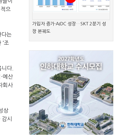
성원들이
리적으
가입자 증가·AIDC 성장…SKT 2분기 성
장 본궤도
한다는
 ‘조
옵니다.
·예산
 자회사
특성상
 감시