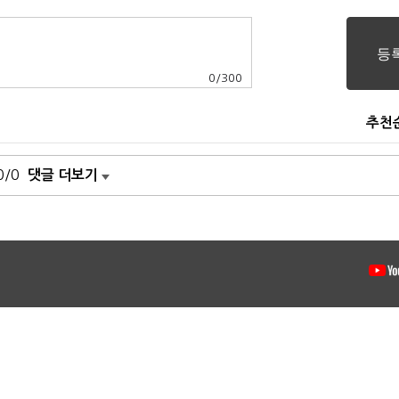
0
/
300
추천
0/0
댓글 더보기