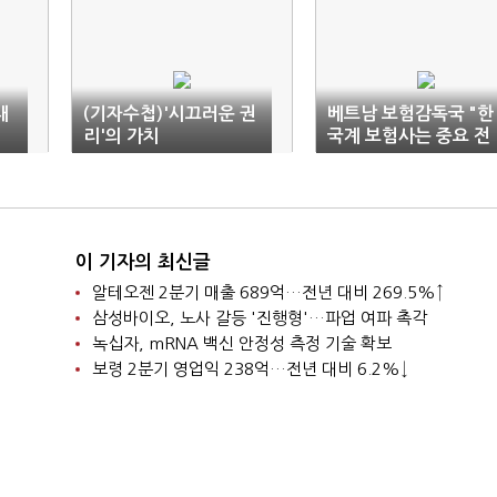
대
(기자수첩)'시끄러운 권
베트남 보험감독국 "한
리'의 가치
국계 보험사는 중요 전
략 투자자"
이 기자의 최신글
알테오젠 2분기 매출 689억…전년 대비 269.5%↑
삼성바이오, 노사 갈등 '진행형'…파업 여파 촉각
녹십자, mRNA 백신 안정성 측정 기술 확보
보령 2분기 영업익 238억…전년 대비 6.2%↓