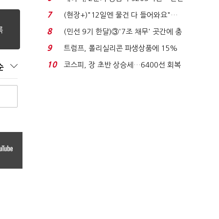
비 0.2% 감소...
7
(현장+)"12일엔 물건 다 들어와요"…
빈 매대 채우며 문 연 ...
8
(민선 9기 한달)③'7조 채무' 곳간에 충
격…추미애, 20년...
9
트럼프, 폴리실리콘 파생상품에 15%
관세…"미 산업 재건"...
10
코스피, 장 초반 상승세…6400선 회복
순
시도