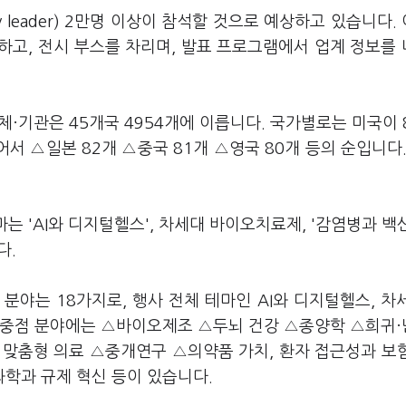
y leader) 2만명 이상이 참석할 것으로 예상하고 있습니다.
하고, 전시 부스를 차리며, 발표 프로그램에서 업계 정보를
·기관은 45개국 4954개에 이릅니다. 국가별로는 미국이 
어서 △일본 82개 △중국 81개 △영국 80개 등의 순입니다.
마는 'AI와 디지털헬스', 차세대 바이오치료제, '감염병과 백
다.
분야는 18가지로, 행사 전체 테마인 AI와 디지털헬스, 차
 중점 분야에는 △바이오제조 △두뇌 건강 △종양학 △희귀
 맞춤형 의료 △중개연구 △의약품 가치, 환자 접근성과 보
학과 규제 혁신 등이 있습니다.