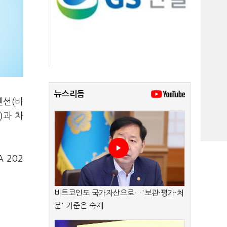
뉴스리듬
벤션(바
)과 차
 202
비트코인도 국가자산으로…'보관·평가·처
분' 기준은 숙제