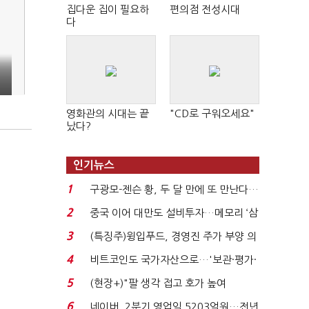
집다운 집이 필요하
편의점 전성시대
다
영화관의 시대는 끝
"CD로 구워오세요"
났다?
인기뉴스
1
구광모-젠슨 황, 두 달 만에 또 만난다…
로봇·AI 등 논...
2
중국 이어 대만도 설비투자…메모리 ‘삼
국전쟁’
3
(특징주)윙입푸드, 경영진 주가 부양 의
지에 상한가...
4
비트코인도 국가자산으로…'보관·평가·
처분' 기준은 ...
5
(현장+)"팔 생각 접고 호가 높여
요"…'덜 똘똘한 한 채' 20...
6
네이버, 2분기 영업익 5203억원…전년