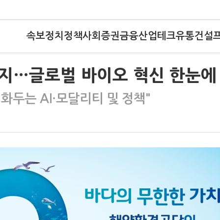
속보
정치
정책
사회
증권
금융
산업
테크
유통
건설
까지…글로벌 바이오 혁신 한눈에
"화두는 AI·모달리티 및 정책"