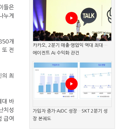
 이들은
 나누게
850개
카카오, 2분기 매출·영업익 역대 최대…
 또 전
에이전트 AI 수익화 관건
신의 최
세대 바
·난치성
가입자 증가·AIDC 성장…SKT 2분기 성
험 급여
장 본궤도