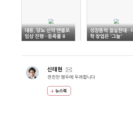
대웅, 당뇨 신약 엔블로
성장동력 절실한데…
임상 진행…등록률 8
학 창업은 '그늘'
8%
신태현
전진만 염두에 두려합니다
뉴스북