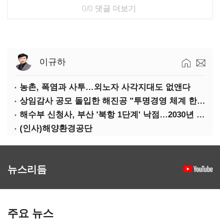
0/0
댓글 더보기
이규하
농촌, 폭염과 사투…외노자 사각지대도 없앤다
상임감사 공모 돌입한 해진공 "투명경영 체계 한층 강화"
해수부 신청사, 부산 '북항 1단계' 낙점…2030년 완공 목표
(인사)해양환경공단
뉴스리듬
주요 뉴스