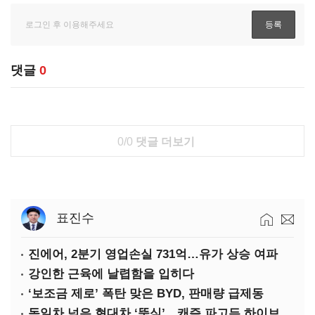
댓글
0
0/0
댓글 더보기
표진수
진에어, 2분기 영업손실 731억…유가 상승 여파
강인한 근육에 날렵함을 입히다
‘보조금 제로’ 폭탄 맞은 BYD, 판매량 급제동
독일차 넘은 현대차 ‘뚝심’…캐즘 파고든 하이브리드 역전극