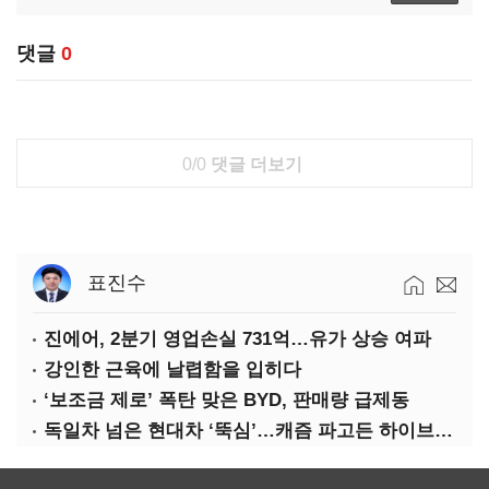
댓글
0
0/0
댓글 더보기
표진수
진에어, 2분기 영업손실 731억…유가 상승 여파
강인한 근육에 날렵함을 입히다
‘보조금 제로’ 폭탄 맞은 BYD, 판매량 급제동
독일차 넘은 현대차 ‘뚝심’…캐즘 파고든 하이브리드 역전극