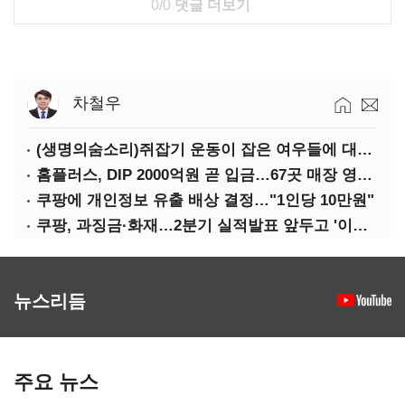
0/0
댓글 더보기
차철우
(생명의숨소리)쥐잡기 운동이 잡은 여우들에 대하여
홈플러스, DIP 2000억원 곧 입금…67곳 매장 영업 재개 예정
쿠팡에 개인정보 유출 배상 결정…"1인당 10만원"
쿠팡, 과징금·화재…2분기 실적발표 앞두고 '이중악재'
뉴스리듬
주요 뉴스