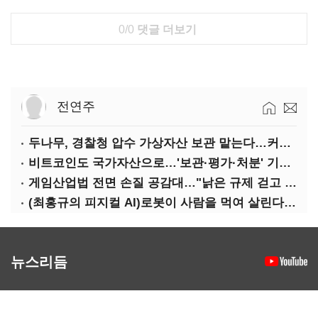
0/0
댓글 더보기
전연주
두나무, 경찰청 압수 가상자산 보관 맡는다…커스터디 사업 최종 낙찰
비트코인도 국가자산으로…'보관·평가·처분' 기준은 숙제
게임산업법 전면 손질 공감대…"낡은 규제 걷고 안전장치 촘촘히 해야"
(최홍규의 피지컬 AI)로봇이 사람을 먹여 살린다, 그런데 언제 먹여야 할지는 모른다
뉴스리듬