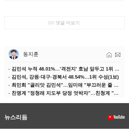
0/0
댓글 더보기
동지훈
김민석 누적 46.01%…'격전지' 호남 앞두고 1위 지켰다(2보)
김민석, 강원·대구·경북서 48.54%…1위 수성(1보)
최민희 "골리앗 김민석"…임미애 "부끄러운 줄 알아야"
친명계 "정청래 지도부 당정 엇박자"…친청계 "신천지 오물 폭탄"
뉴스리듬