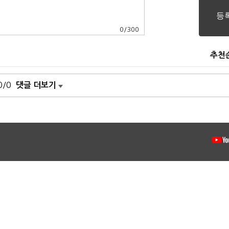
0
/
300
추천
0/0
댓글 더보기