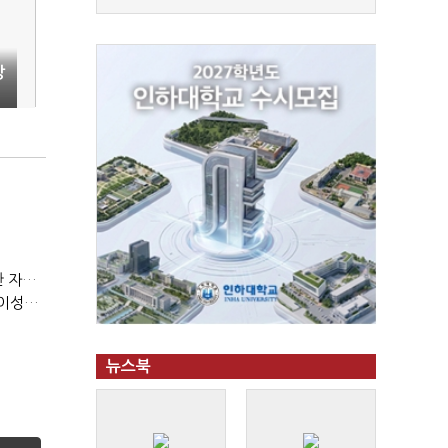
장
(정기여론조사)③2순위, 10명 중 4명 '송영길'…정청래 '한 자릿수'
(정기여론조사)④최고위원 최민희·박선원 '양강'…서미화·이성윤·임미애 뒤이어
뉴스북