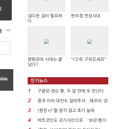
집다운 집이 필요하
편의점 전성시대
다
순
영화관의 시대는 끝
"CD로 구워오세요"
났다?
인기뉴스
1
구광모-젠슨 황, 두 달 만에 또 만난다…
로봇·AI 등 논...
2
중국 이어 대만도 설비투자…메모리 ‘삼
국전쟁’
3
(현장+)"팔 생각 접고 호가 높여
요"…'덜 똘똘한 한 채' 20...
4
비트코인도 국가자산으로…'보관·평가·
처분' 기준은 ...