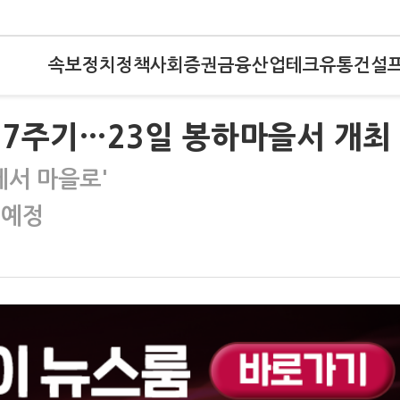
속보
정치
정책
사회
증권
금융
산업
테크
유통
건설
17주기…23일 봉하마을서 개최
에서 마을로'
 예정