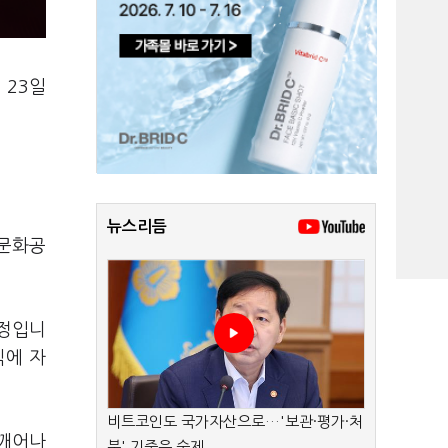
 23일
뉴스리듬
태문화공
예정입니
식에 자
비트코인도 국가자산으로…'보관·평가·처
 깨어나
분' 기준은 숙제