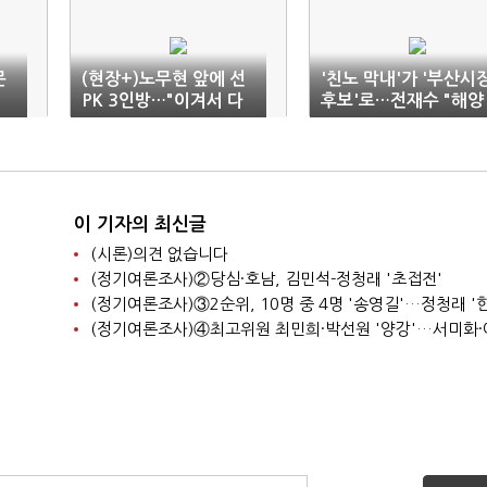
문
(현장+)노무현 앞에 선
'친노 막내'가 '부산시
PK 3인방…"이겨서 다
후보'로…전재수 "해양
시 오겠다"
수도 꿈 완성"
이 기자의 최신글
(시론)의견 없습니다
(정기여론조사)②당심·호남, 김민석-정청래 '초접전'