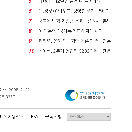
5
(현장+)"12일엔 물건 다 들어와요"…
빈 매대 채우며 문 연 ...
6
(특징주)윙입푸드, 경영진 주가 부양 의
지에 상한가...
7
국고채 담합 과징금 철퇴…증권사 '충당
금 폭탄' 우려...
8
이 대통령 "국가폭력 피해자에 사과…
적극적 조사로 진...
9
카카오, 올해 임금협약 최종 타결…연봉
6.3% 인상·격려...
10
네이버, 2분기 영업익 5203억원…전년
비 0.2% 감소...
 2008. 2. 22
28-3377
비스 이용약관
RSS
구독신청
I
I