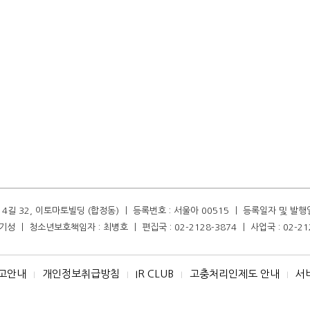
길 32, 이토마토빌딩 (합정동) ㅣ 등록번호 : 서울아 00515 ㅣ 등록일자 및 발행일자 :
성 ㅣ 청소년보호책임자 : 최병호 ㅣ 편집국 : 02-2128-3874 ㅣ 사업국 : 02-21
고안내
개인정보취급방침
IR CLUB
고충처리인제도 안내
서
I
I
I
I