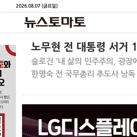
2026.08.07 (금요일)
노무현 전 대통령 서거 
슬로건 '내 삶의 민주주의, 광장
한명숙 전 국무총리 추도사 낭독