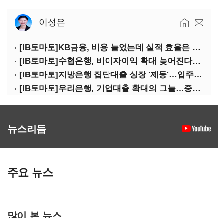
이성은
[IB토마토]KB금융, 비용 늘었는데 실적 효율은 개선…증권 호황 효과
[IB토마토]수협은행, 비이자이익 확대 늦어진다…공모운용사 인가 연말로
[IB토마토]지방은행 집단대출 성장 '제동'…입주절벽에 반사이익도 희박
[IB토마토]우리은행, 기업대출 확대의 그늘…중기 연체율 10년 만에 최고
뉴스리듬
주요 뉴스
많이 본 뉴스