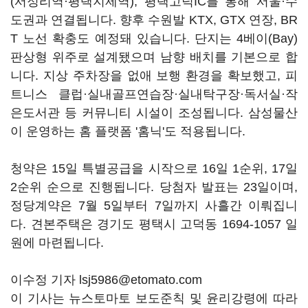
(서정리역·평택지제역), 평택고덕IC를 통해 서울·수
도권과 연결됩니다. 향후 수원발 KTX, GTX 연장, BR
T 노선 확충도 예정돼 있습니다. 단지는 4베이(Bay)
판상형 위주로 설계됐으며 남향 배치를 기본으로 합
니다. 지상 주차장을 없애 보행 환경을 확보했고, 피
트니스 클럽·실내골프연습장·실내탁구장·독서실·작
은도서관 등 커뮤니티 시설이 조성됩니다. 삼성물산
이 운영하는 홈 플랫폼 '홈닉'도 적용됩니다.
청약은 15일 특별공급을 시작으로 16일 1순위, 17일
2순위 순으로 진행됩니다. 당첨자 발표는 23일이며,
정당계약은 7월 5일부터 7일까지 사흘간 이뤄집니
다. 견본주택은 경기도 평택시 고덕동 1694-1057 일
원에 마련됩니다.
이수정 기자 lsj5986@etomato.com
이 기사는 뉴스토마토 보도준칙 및 윤리강령에 따라