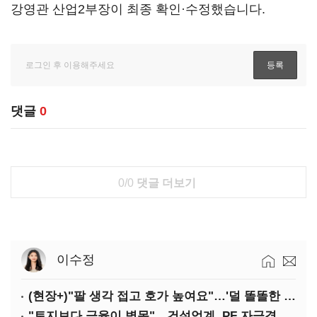
강영관 산업2부장이 최종 확인·수정했습니다.
댓글
0
0/0
댓글 더보기
이수정
(현장+)"팔 생각 접고 호가 높여요"…'덜 똘똘한 한 채' 20억 키맞추기
"토지보다 금융이 병목"…건설업계, PF 자금경색 해소 목소리