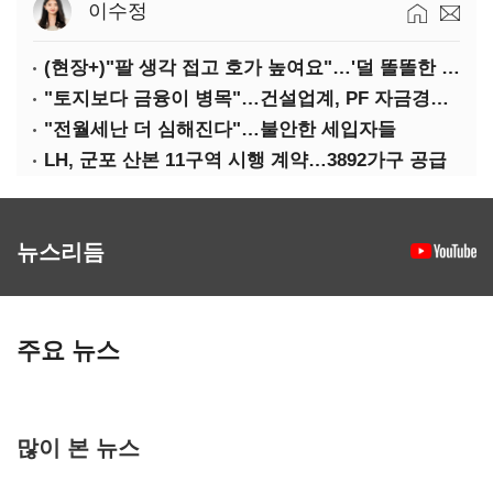
이수정
(현장+)"팔 생각 접고 호가 높여요"…'덜 똘똘한 한 채' 20억 키맞추기
"토지보다 금융이 병목"…건설업계, PF 자금경색 해소 목소리
"전월세난 더 심해진다"…불안한 세입자들
LH, 군포 산본 11구역 시행 계약…3892가구 공급
뉴스리듬
주요 뉴스
많이 본 뉴스