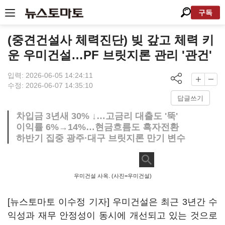
구독
(중견건설사 체력진단) 빚 갚고 체력 키
운 우미건설…PF 브릿지론 관리 '관건'
입력: 2026-06-05 14:24:11
수정: 2026-06-07 14:35:10
답글쓰기
차입금 3년새 30% ↓…고금리 대출도 '뚝'
이익률 6%→14%…현금흐름도 흑자전환
하반기 집중 광주·대구 브릿지론 만기 변수
우미건설 사옥. (사진=우미건설)
[뉴스토마토 이수정 기자] 우미건설은 최근 3년간 수
익성과 재무 안정성이 동시에 개선되고 있는 것으로