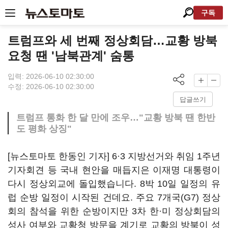
구독
트럼프와 세 번째 정상회담…교황 방북
요청 땐 '남북관계' 숨통
입력: 2026-06-10 02:30:00
수정: 2026-06-10 02:30:00
답글쓰기
트럼프 통화 한 달 만에 조우…"교황 방북 땐 한반
도 평화 상징"
[뉴스토마토 한동인 기자] 6·3 지방선거와 취임 1주년
기자회견 등 국내 현안을 매듭지은 이재명 대통령이
다시 정상외교에 돌입했습니다. 8박 10일 일정의 유
럽 순방 일정이 시작된 건데요. 주요 7개국(G7) 정상
회의 참석을 위한 순방이지만 3차 한·미 정상회담의
성사 여부와 교황청 방문을 계기로 교황의 방북이 성