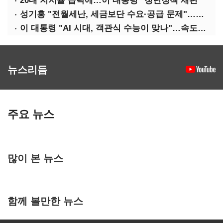
20대 지지율 급락에…이 대통령 "청년정책 재편"
성기홍 "전월세난, 세금보단 수요·공급 문제"…닥공 시사
이 대통령 "AI 시대, 객관식 수능이 맞나"…속도전 '경계'
뉴스리듬
주요 뉴스
많이 본 뉴스
함께 볼만한 뉴스