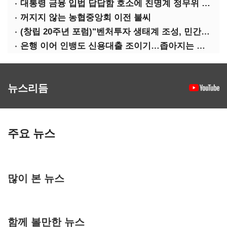
대통령 금융 입법 답답함 호소에 친명계 정무위 무더기 지원
꺼지지 않는 농협중앙회 이전 불씨
(창립 20주년 포럼)"벤처투자 생태계 조성, 민간자본이 주도해야"
은행 이어 인뱅도 신용대출 조이기…좁아지는 급전 창구
뉴스리듬
주요 뉴스
많이 본 뉴스
함께 볼만한 뉴스