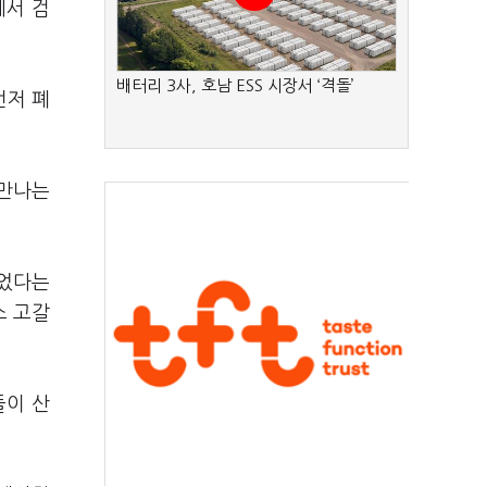
에서 검
배터리 3사, 호남 ESS 시장서 ‘격돌’
먼저 폐
 만나는
줄었다는
소 고갈
들이 산