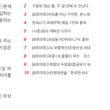
격…추미애, 20년...
2
구광모-젠슨 황, 두 달 만에 또 만난다…
인 문제
로봇·AI 등 논...
도입하는
3
[IB토마토]아워홈 떠난 구미현, 본느에
적용하는
340억 베팅…가...
4
전세사기 피해주택 매입 1만호 돌파…
누적 피해자 4만2...
5
(시론)꿈과 계획은 다르다
6
[IB토마토]JB금융 RORWA 2% 돌파…
켜 주는
실적 견인은 은행 ...
 지점은
7
[IB토마토](AI 보험혁신)①생산성 최대
80% 개선…현실...
8
[IB토마토]유증·CB 줄줄이 무산…코스
닥 벌점 급증에 ...
9
[IB토마토](락업의 두얼굴)②공모가 뛰
손실 보
자 첫날 매도…FI ...
10
[IB토마토]HD현대엔솔, '한국판 IRA'
 차이를
수혜 부상…세액공...
민 보상