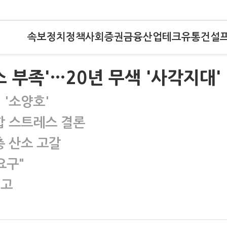
속보
정치
정책
사회
증권
금융
산업
테크
유통
건설
 부족'…20년 무색 '사각지대'
 '소양호'
합 스트레스 결론
층 산소 고갈
요구"
예고