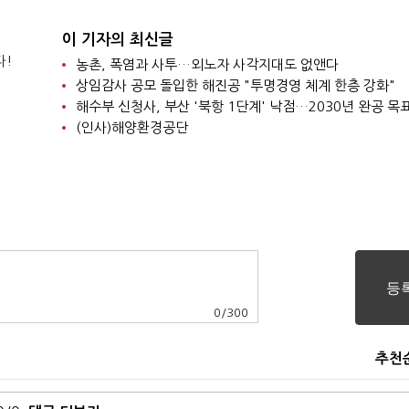
이 기자의 최신글
다!
농촌, 폭염과 사투…외노자 사각지대도 없앤다
상임감사 공모 돌입한 해진공 "투명경영 체계 한층 강화"
해수부 신청사, 부산 '북항 1단계' 낙점…2030년 완공 목
(인사)해양환경공단
0
/
300
추천