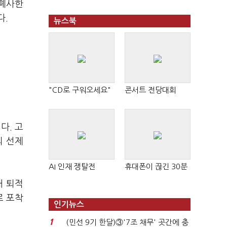
 폐사한
다.
뉴스북
"CD로 구워오세요"
콘서트 전당대회
다. 고
의 선제
AI 인재 쟁탈전
휴대폰이 끊긴 30분
내 퇴적
로 포착
인기뉴스
1
(민선 9기 한달)③'7조 채무' 곳간에 충