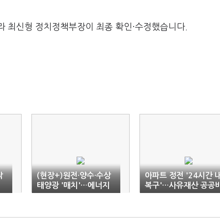
라 최신형 정치정책부장이 최종 확인·수정했습니다.
작
(현장+)원전·양수·수상
아파트 정전 '24시간 
태양광 '매치'…에너지
복구'…사유재산 공공
전환 '이정표'
용은 '글쎄'