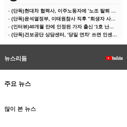
(단독)현대차 협력사, 이주노동자에 '노조 탈퇴 안하면 강제출국' 협박
(단독)윤석열정부, 이태원참사 직후 "희생자 사연 발굴해 홍보…정부 보듬는 방향으로"
(인터뷰)40개월 만에 인정된 가자 출신 '1호 난민'…"기다림 힘들었지만 가족도 한국 왔으면"
(단독)건보공단 상담센터, '당일 연차' 쓰면 인센티브 감점 '페널티'
뉴스리듬
주요 뉴스
많이 본 뉴스