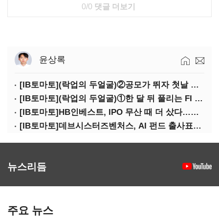
0/0
댓글 더보기
윤상록
[IB토마토](락업의 두얼굴)②공모가 뛰자 첫날 매도…FI 엑시트 전략 갈렸다
[IB토마토](락업의 두얼굴)①한 달 뒤 풀리는 FI 물량…새내기주 오버행 경계
[IB토마토]HB인베스트, IPO 무산 때 더 샀다…마키나락스 투자 2.7배 회수
[IB토마토]데브시스터즈벤처스, AI 펀드 출사표…모회사 경영난 변수
뉴스리듬
주요 뉴스