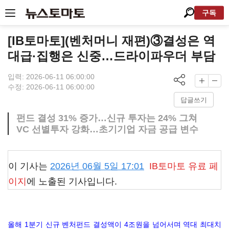
구독
[IB토마토](벤처머니 재편)③결성은 역
대급·집행은 신중…드라이파우더 부담
입력: 2026-06-11 06:00:00
수정: 2026-06-11 06:00:00
답글쓰기
펀드 결성 31% 증가…신규 투자는 24% 그쳐
VC 선별투자 강화…초기기업 자금 공급 변수
이 기사는
2026년 06월 5일 17:01
IB토마토
유료 페
이지
에 노출된 기사입니다.
올해 1분기 신규 벤처펀드 결성액이 4조원을 넘어서며 역대 최대치