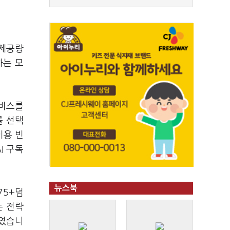
 제공량
하는 모
서비스를
를 선택
이용 빈
I 구독
뉴스북
75+덤
는 전략
높였습니