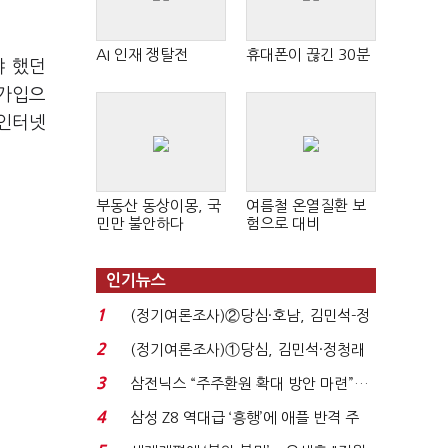
AI 인재 쟁탈전
휴대폰이 끊긴 30분
야 했던
 가입으
 인터넷
부동산 동상이몽, 국
여름철 온열질환 보
민만 불안하다
험으로 대비
인기뉴스
1
(정기여론조사)②당심·호남, 김민석-정
청래 '초접전'...
2
(정기여론조사)①당심, 김민석·정청래
'초접전'…대통령 ...
3
삼전닉스 “주주환원 확대 방안 마련”…
로이터에 성명...
4
삼성 Z8 역대급 ‘흥행’에 애플 반격 주
목…9월 ‘폴...