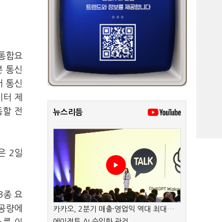
 통합요
본 통신
서 통신
이터 제
동할 전
뉴스리듬
은 2일
3종 요
제공량에
카카오, 2분기 매출·영업익 역대 최대…
에이전트 AI 수익화 관건