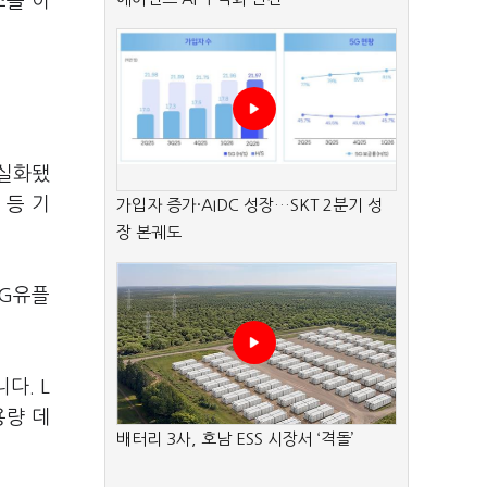
스를 이
현실화됐
 등 기
가입자 증가·AIDC 성장…SKT 2분기 성
장 본궤도
LG유플
다. L
용량 데
배터리 3사, 호남 ESS 시장서 ‘격돌’