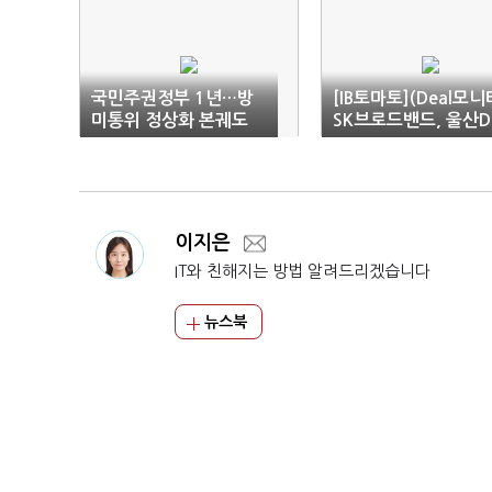
국민주권정부 1년…방
[IB토마토](Deal모니
미통위 정상화 본궤도
SK브로드밴드, 울산D
투자 속도…회사채 최
1600억
이지은
IT와 친해지는 방법 알려드리겠습니다
뉴스북