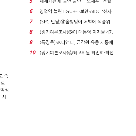
5
세제개편에 ‘불안·불만’…오세훈 "전월
세 구하기 더 ...
6
영업익 늘린 LGU+…보안·AIDC '신사
업 드라이브'...
7
(SPC 민낯)④솜방망이 처벌에 식품위
생법 위반 반복...
8
(정기여론조사)⑤이 대통령 지지율 47.
7%…일주일 만에 ...
9
(특징주)SK디앤디, 금감원 유증 제동에
장 초반 상한가...
10
(정기여론조사)④최고위원 최민희·박선
원 '양강'…서미...
티빙 첫 분기 흑자…"2031년까지 KBO 독점, 웨이브 합병도 속도"
박윤영 KT 대표, AIDC 현장경영…"AX 플랫폼 핵심 인프라로 키운다"
LGU+, "AI 투자 확대에도 외부 차입 없다"…파주 AIDC 수익성 자신
LG헬로비전, 2분기 영업익 30억…방송침체에 교육용 단말 시장도 축소