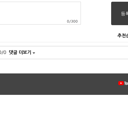
0
/
300
추천
0/0
댓글 더보기