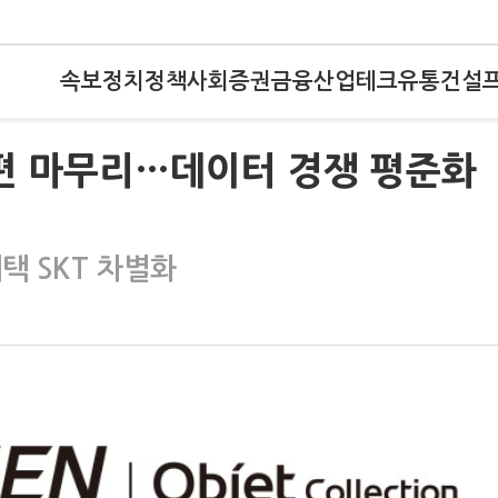
속보
정치
정책
사회
증권
금융
산업
테크
유통
건설
편 마무리…데이터 경쟁 평준화
혜택 SKT 차별화