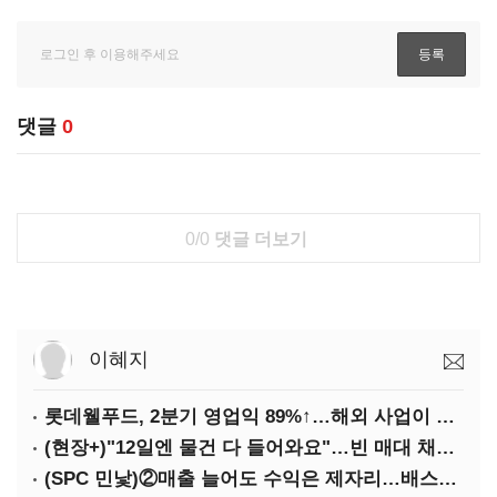
댓글
0
0/0
댓글 더보기
이혜지
롯데웰푸드, 2분기 영업익 89%↑…해외 사업이 실적 견인
(현장+)"12일엔 물건 다 들어와요"…빈 매대 채우며 문 연 홈플러스
(SPC 민낯)②매출 늘어도 수익은 제자리…배스킨라빈스 점주 '속앓이'