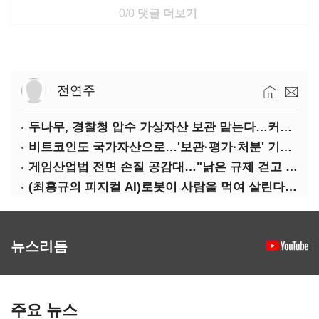
0/0
댓글 더보기
전연주
두나무, 경찰청 압수 가상자산 보관 맡는다…커스터디 사업 최종 낙찰
비트코인도 국가자산으로…'보관·평가·처분' 기준은 숙제
게임산업법 전면 손질 공감대…"낡은 규제 걷고 안전장치 촘촘히 해야"
(최홍규의 피지컬 AI)로봇이 사람을 먹여 살린다, 그런데 언제 먹여야 할지는 모른다
뉴스리듬
주요 뉴스