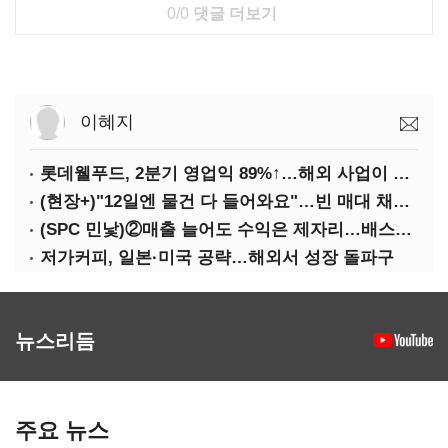
0/0
댓글 더보기
이혜지
롯데웰푸드, 2분기 영업익 89%↑…해외 사업이 실적 견인
(현장+)"12일엔 물건 다 들어와요"…빈 매대 채우며 문 연 홈플러스
(SPC 민낯)②매출 늘어도 수익은 제자리…배스킨라빈스 점주 '속앓이'
저가커피, 일본·미국 공략…해외서 성장 돌파구
뉴스리듬
주요 뉴스