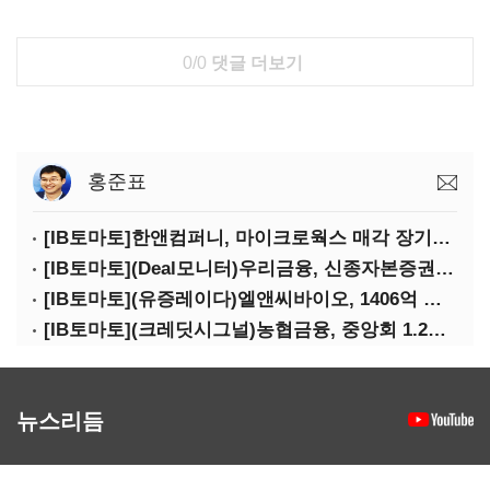
0/0
댓글 더보기
홍준표
[IB토마토]한앤컴퍼니, 마이크로웍스 매각 장기화 대비…배당 회수판 깔았다
[IB토마토](Deal모니터)우리금융, 신종자본증권 발행했지만 차환금리 '부담'
[IB토마토](유증레이다)엘앤씨바이오, 1406억 유증…최대주주는 절반만 청약
[IB토마토](크레딧시그널)농협금융, 중앙회 1.2조 지원받아 생산적금융 확대
뉴스리듬