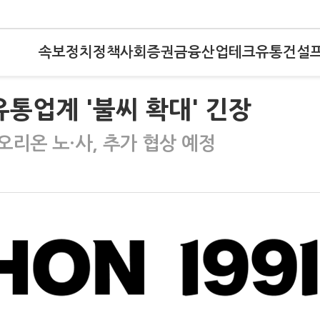
속보
정치
정책
사회
증권
금융
산업
테크
유통
건설
유통업계 '불씨 확대' 긴장
리온 노·사, 추가 협상 예정