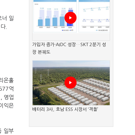
오너 일
다.
가입자 증가·AIDC 성장…SKT 2분기 성
장 본궤도
오리온홀
577억
, 영업
업이익은
배터리 3사, 호남 ESS 시장서 ‘격돌’
등 일부