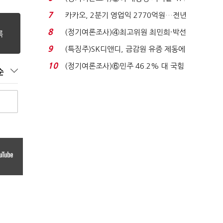
7%…일주일 만에 ...
7
카카오, 2분기 영업익 2770억원…전년
비 36% 증가...
8
(정기여론조사)④최고위원 최민희·박선
원 '양강'…서미...
9
(특징주)SK디앤디, 금감원 유증 제동에
장 초반 상한가...
10
(정기여론조사)⑥민주 46.2% 대 국힘
순
31.0%…오차범위 밖 ...