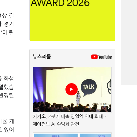
협상 결
와 경기
'이 될
뉴스리듬
총 화섬
가결했습
 변경된
카카오, 2분기 매출·영업익 역대 최대…
비율 개
에이전트 AI 수익화 관건
고 있어