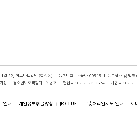
길 32, 이토마토빌딩 (합정동) ㅣ 등록번호 : 서울아 00515 ㅣ 등록일자 및 발행일자 :
성 ㅣ 청소년보호책임자 : 최병호 ㅣ 편집국 : 02-2128-3874 ㅣ 사업국 : 02-21
고안내
개인정보취급방침
IR CLUB
고충처리인제도 안내
서
I
I
I
I