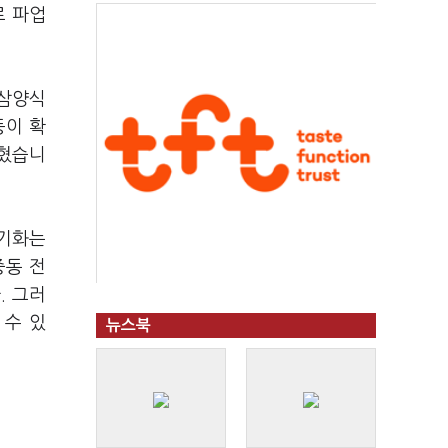
로 파업
 삼양식
등이 확
밝혔습니
장기화는
중동 전
. 그러
 수 있
뉴스북