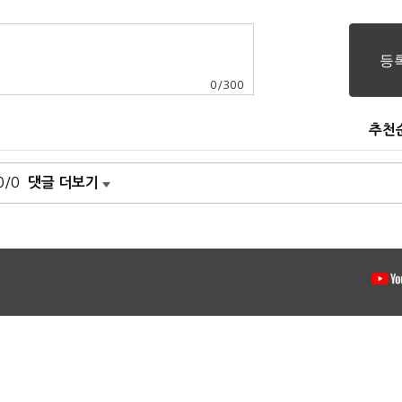
0
/
300
추천
0/0
댓글 더보기