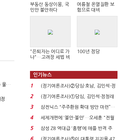
부동산 동상이몽, 국
여름철 온열질환 보
민만 불안하다
험으로 대비
"은퇴자는 어디로 가
100년 정당
나"…고려장 세법 비
판 확산
인기뉴스
(SPC 민낯)③"일매출 280만원 찍어도 수익 제자리"…점주 울리는 '상시 할인'
1
(정기여론조사)②당심·호남, 김민석-정
청래 '초접전'...
2
(정기여론조사)①당심, 김민석·정청래
예정
'초접전'…대통령 ...
3
삼전닉스 “주주환원 확대 방안 마련”…
로이터에 성명...
4
세제개편에 ‘불안·불만’…오세훈 "전월
세 구하기 더 ...
5
삼성 Z8 역대급 ‘흥행’에 애플 반격 주
목…9월 ‘폴...
6
(정기여론조사)⑤이 대통령 지지율 47.