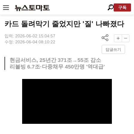
구독
카드 돌려막기 줄었지만 '질' 나빠졌다
입력: 2026-06-02 15:04:57
수정: 2026-06-04 08:10:22
답글쓰기
현금서비스, 25년간 371조→55조 감소
리볼빙 6.7조·다중채무 450만명 '역대급'