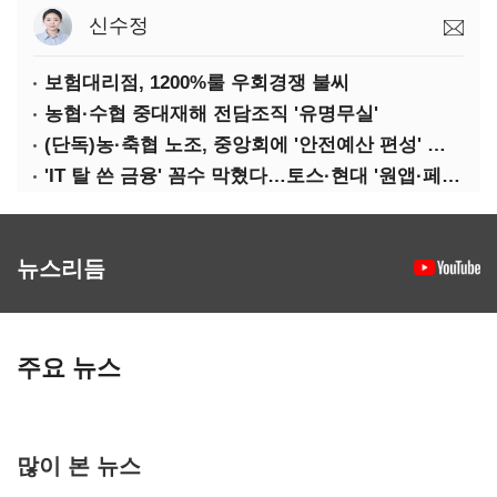
신수정
보험대리점, 1200%룰 우회경쟁 불씨
농협·수협 중대재해 전담조직 '유명무실'
(단독)농·축협 노조, 중앙회에 '안전예산 편성' 요구
'IT 탈 쓴 금융' 꼼수 막혔다…토스·현대 '원앱·페이' 전략 수정 불가피
뉴스리듬
주요 뉴스
많이 본 뉴스