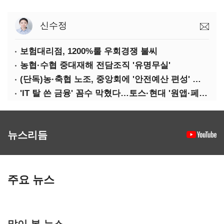
신수정
보험대리점, 1200%룰 우회경쟁 불씨
농협·수협 중대재해 전담조직 '유명무실'
(단독)농·축협 노조, 중앙회에 '안전예산 편성' 요구
'IT 탈 쓴 금융' 꼼수 막혔다…토스·현대 '원앱·페이' 전략 수정 불가피
뉴스리듬
주요 뉴스
많이 본 뉴스