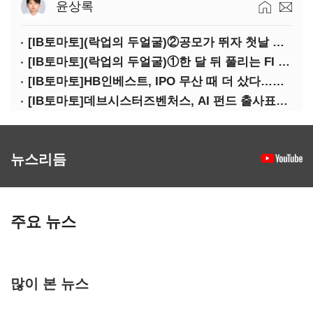
윤상록
[IB토마토](락업의 두얼굴)②공모가 뛰자 첫날 매도…FI 엑시트 전략 갈렸다
[IB토마토](락업의 두얼굴)①한 달 뒤 풀리는 FI 물량…새내기주 오버행 경계
[IB토마토]HB인베스트, IPO 무산 때 더 샀다…마키나락스 투자 2.7배 회수
[IB토마토]데브시스터즈벤처스, AI 펀드 출사표…모회사 경영난 변수
뉴스리듬
주요 뉴스
많이 본 뉴스