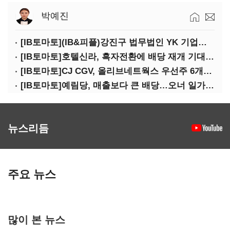
박예진
[IB토마토](IB&피플)강진구 법무법인 YK 기업거버넌스센터 센터장
[IB토마토]호텔신라, 흑자전환에 배당 재개 기대감…삼성생명도 웃을까
[IB토마토]CJ CGV, 올리브네트웍스 우선주 6개월 만에 상환…왜?
[IB토마토]예림당, 매출보다 큰 배당…오너 일가에 절반 간다
뉴스리듬
주요 뉴스
많이 본 뉴스