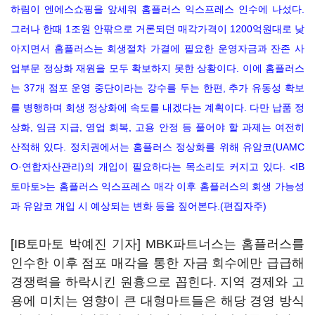
하림이 엔에스쇼핑을 앞세워 홈플러스 익스프레스 인수에 나섰다.
그러나 한때 1조원 안팎으로 거론되던 매각가격이 1200억원대로 낮
아지면서 홈플러스는 회생절차 가결에 필요한 운영자금과 잔존 사
업부문 정상화 재원을 모두 확보하지 못한 상황이다. 이에 홈플러스
는 37개 점포 운영 중단이라는 강수를 두는 한편, 추가 유동성 확보
를 병행하며 회생 정상화에 속도를 내겠다는 계획이다. 다만 납품 정
상화, 임금 지급, 영업 회복, 고용 안정 등 풀어야 할 과제는 여전히
산적해 있다. 정치권에서는 홈플러스 정상화를 위해 유암코(UAMC
O·연합자산관리)의 개입이 필요하다는 목소리도 커지고 있다. <IB
토마토>는 홈플러스 익스프레스 매각 이후 홈플러스의 회생 가능성
과 유암코 개입 시 예상되는 변화 등을 짚어본다.(편집자주)
[IB토마토 박예진 기자] MBK파트너스는 홈플러스를
인수한 이후 점포 매각을 통한 자금 회수에만 급급해
경쟁력을 하락시킨 원흉으로 꼽힌다. 지역 경제와 고
용에 미치는 영향이 큰 대형마트들은 해당 경영 방식