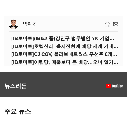
박예진
[IB토마토](IB&피플)강진구 법무법인 YK 기업거버넌스센터 센터장
[IB토마토]호텔신라, 흑자전환에 배당 재개 기대감…삼성생명도 웃을까
[IB토마토]CJ CGV, 올리브네트웍스 우선주 6개월 만에 상환…왜?
[IB토마토]예림당, 매출보다 큰 배당…오너 일가에 절반 간다
뉴스리듬
주요 뉴스