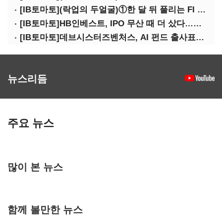
[IB토마토](락업의 두얼굴)①한 달 뒤 풀리는 FI 물량…새내기주 오버행 경계
[IB토마토]HB인베스트, IPO 무산 때 더 샀다…마키나락스 투자 2.7배 회수
[IB토마토]데브시스터즈벤처스, AI 펀드 출사표…모회사 경영난 변수
뉴스리듬
주요 뉴스
많이 본 뉴스
함께 볼만한 뉴스