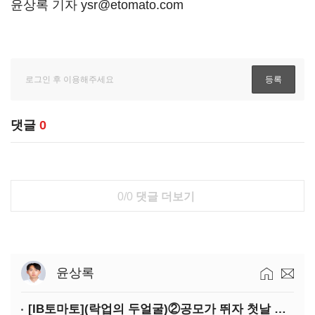
윤상록 기자 ysr@etomato.com
댓글
0
0/0
댓글 더보기
윤상록
[IB토마토](락업의 두얼굴)②공모가 뛰자 첫날 매도…FI 엑시트 전략 갈렸다