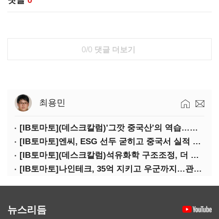
댓글
0
0/0
댓글 더보기
최용민
[IB토마토](데스크칼럼)'그깟 중국산'의 역습…전기차 시장도 내줄 셈인가
[IB토마토]엔씨, ESG 선두 굳히고 중국서 실적 반등 시동
[IB토마토](데스크칼럼)석유화학 구조조정, 더 미루면 공멸이다
[IB토마토]나인테크, 35억 지키고 우군까지…관계사 활용 '1석2조'
뉴스리듬