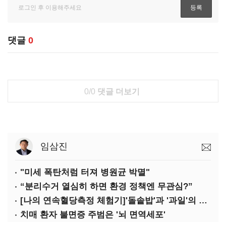
댓글
0
0/0
댓글 더보기
임삼진
"미세 폭탄처럼 터져 병원균 박멸"
“분리수거 열심히 하면 환경 정책엔 무관심?”
[나의 연속혈당측정 체험기]'돌솥밥'과 '과일'의 놀라운 배신
치매 환자 불면증 주범은 '뇌 면역세포'