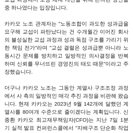
중 하나였다는 입장입니다.
카카오 노조 관계자는 "노동조합이 과도한 성과급을
요구해 교섭이 파탄났다는 건 수개월간 이어진 회사
의 불성실한 교섭 과정과 성과 독점 구조를 가리기 위
한 책임 전가"라며 "교섭 결렬은 성과급뿐 아니라 노
동시간 문제를 방치하고 일방적인 의사결정을 반복
하며 신뢰를 무너뜨린 경영진의 태도 때문"이라고 주
장했습니다.
더구나 카카오 노조는 그동안 계열사 구조조정 과정
에서 사 측의 일방적인 매각 추진 과정을 비판해 왔습
니다. 현재 카카오는 2023년 9월 142개에 달했던 계
열사를 80여개 수준으로 줄이겠다는 계획입니다. 신
종환 카카오 최고재무책임자(CFO)는 지난 7일 1분
기 실적 발표 컨퍼런스콜에서 "지배구조 단순화 작업