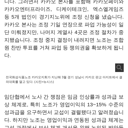
니다. 그러면서 카카오 본사를 포함해 카카오페이와
카카오엔터프라이즈, 디케이테크인, 엑스엘게임즈
등 5개 법인이 경기지노위에 조정 신청을 냈습니다.
카카오 본사는 조정 기일 연장으로 파업 가능성이 일
단 미뤄졌지만, 나머지 계열사 4곳은 조정 절차가 중
지됐습니다. 조정 중지 결정이 내려지면 노조는 조합
원 찬반 투표를 거쳐 파업 등 쟁의권을 확보하게 됩니
다.
전국화섬식품노조 카카오지회가 지난해 3월 경기 성남시 카카오 판교 아지트에서 결
의대회를 열고 있다. (사진=뉴시스)
임단협에서 노사 간 쟁점은 임금 인상률과 성과급 보
상 체계로, 특히 노조가 영업이익의 13~15% 수준의
성과급을 요구하면서 교섭이 결렬됐다고 알려졌습니
다. 하지만 노조는 영업이익과 연동된 성과급 체계는
교섭 과정에서 보상 체계 개선을 위해 논의된 방안들