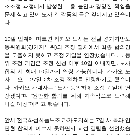
조조정 과정에서 발생한 고용 불안과 경영진 책임을
문제 삼고 있어 노사 간 갈등의 골은 깊어지고 있습니
다.
19일 업계에 따르면 카카오 노사는 전날 경기지방노
동위원회(경기지노위)의 조정 절차에서 최종 합의안
을 도출하지 못하고 조정 기일을 연장했습니다. 노동
위 조정 기간은 조정 신청 이후 10일 이내지만, 노사
합의 시 최대 10일까지 연장 가능합니다. 카카오 노
사는 오는 27일 2차 조정 절차를 진행하기로 했습니
다. 카카오 관계자는 "노사 동의하에 조정 기일이 연
장됐다"며 "원만한 합의를 위해 지속적으로 노력해
나갈 예정"이라고 했습니다.
앞서 전국화섬식품노조 카카오지회는 7일 사 측과 임
단협 합의에 이르지 못하면서 교섭 결렬을 선언했습