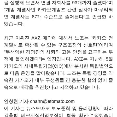
을 실행해 오면서 연결 자회사를 93개까지 줄였다"며
"게임 계열사인 카카오게임즈 관련 절차가 마무리되
면 계열사는 87개 수준으로 줄어든다"고 언급한 바
있습니다.
최근 이뤄진 AXZ 매각에 대해서 노조는 "카카오 전
계열사로 확산될 수 있는 구조조정의 신호탄"이라며
"무책임한 경영진의 사퇴와 고용 안정을 요구하는 투
쟁에 돌입하겠다"는 입장입니다. AXZ는 지난해 5월
카카오의 사내독립기업(CIC)에서 분사한 독립법인으
로 다음 운영을 맡아왔습니다. 노조는 독립 경영을 약
속한 카카오가 내부 구성원들 간 충분한 협의 없이 졸
속으로 매각을 추진했다고 지적하고 있습니다.
안창현 기자 chahn@etomato.com
이 기사는 뉴스토마토 보도준칙 및 윤리강령에 따라
김충범 테크지식산업부장이 최종 확인·수정했습니