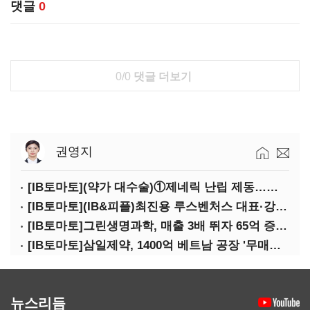
댓글
0
0/0
댓글 더보기
권영지
[IB토마토](약가 대수술)①제네릭 난립 제동…중소 제약사 수익성 비상
[IB토마토](IB&피플)최진용 루스벤처스 대표·강승순 이사
[IB토마토]그린생명과학, 매출 3배 뛰자 65억 증설…상위 2곳 의존도 82%
[IB토마토]삼일제약, 1400억 베트남 공장 '무매출'…한계기업 편입 위기
뉴스리듬