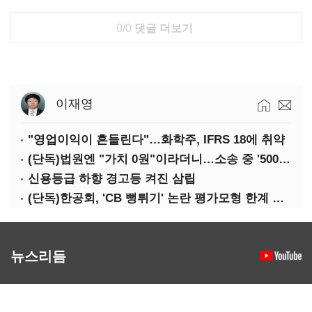
0/0
댓글 더보기
이재영
"영업이익이 흔들린다"…화학주, IFRS 18에 취약
(단독)법원엔 "가치 0원"이라더니…소송 중 '500원 유증' 강행한 라인게임즈
신용등급 하향 경고등 켜진 삼립
(단독)한공회, 'CB 뻥튀기' 논란 평가모형 한계 인정…당국 방관 속 장부 왜곡 수두룩
뉴스리듬