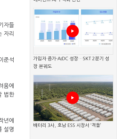
 기자들
는 자리
가입자 증가·AIDC 성장…SKT 2분기 성
 이준석
장 본궤도
어려움에
할 법한
 작년에
배터리 3사, 호남 ESS 시장서 ‘격돌’
를 설명