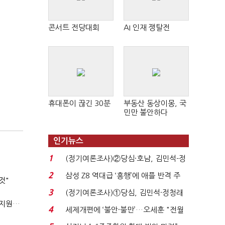
콘서트 전당대회
AI 인재 쟁탈전
휴대폰이 끊긴 30분
부동산 동상이몽, 국
민만 불안하다
인기뉴스
1
(정기여론조사)②당심·호남, 김민석-정
청래 '초접전'...
2
삼성 Z8 역대급 ‘흥행’에 애플 반격 주
것"
목…9월 ‘폴...
3
(정기여론조사)①당심, 김민석·정청래
'상시근로자 수 아닌 산업재해 위험도'…김재섭, 산재예방 지원기준 손질
'초접전'…대통령 ...
4
세제개편에 ‘불안·불만’…오세훈 "전월
세 구하기 더 ...