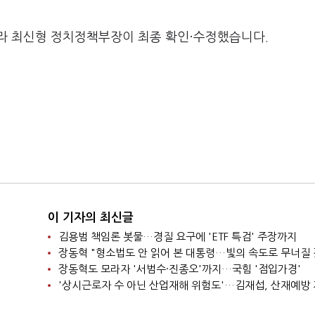
라 최신형 정치정책부장이 최종 확인·수정했습니다.
이 기자의 최신글
김용범 책임론 봇물…경질 요구에 'ETF 특검' 주장까지
장동혁 "형소법도 안 읽어 본 대통령…빛의 속도로 무너질 
장동혁도 모라자 '서범수·진종오'까지…국힘 '점입가경'