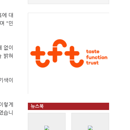
혹에 대
며 "민
체 없이
늘 밝혀
 기색이
 이렇게
뉴스북
높였습니