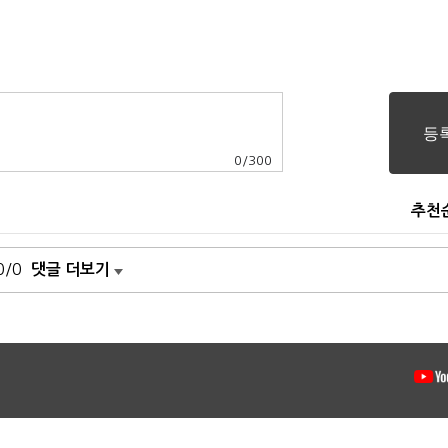
0
/
300
추천
0/0
댓글 더보기