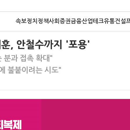
속보
정치
정책
사회
증권
금융
산업
테크
유통
건설
훈, 안철수까지 '포용'
 분과 접촉 확대"
짚에 불붙이려는 시도"