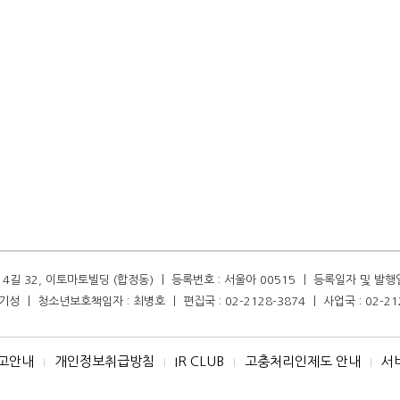
길 32, 이토마토빌딩 (합정동) ㅣ 등록번호 : 서울아 00515 ㅣ 등록일자 및 발행일자 :
성 ㅣ 청소년보호책임자 : 최병호 ㅣ 편집국 : 02-2128-3874 ㅣ 사업국 : 02-21
고안내
개인정보취급방침
IR CLUB
고충처리인제도 안내
서
I
I
I
I