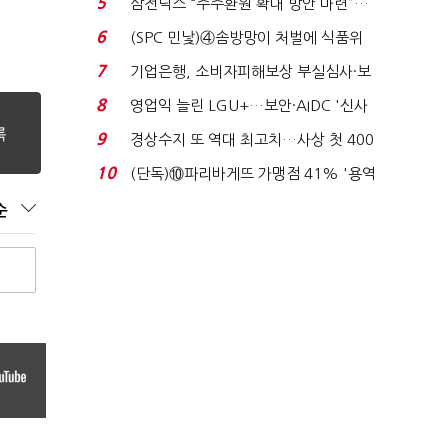
5
삼전닉스 “주주환원 확대 방안 마련”…
로이터에 성명...
6
(SPC 민낯)④솜방망이 처벌에 식품위
생법 위반 반복...
7
기업은행, 소비자피해보상 부실심사·보
이스피싱 공시 ...
8
영업익 늘린 LGU+…보안·AIDC '신사
업 드라이브'...
9
경상수지 또 역대 최고치…사상 첫 400
억달러에 '3% 성...
10
(단독)⑩파리바게뜨 가맹점 41% '용역
제빵기사 없어'…고...
순