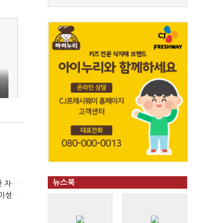
뉴스북
(정기여론조사)③2순위, 10명 중 4명 '송영길'…정청래 '한 자릿수'
(정기여론조사)④최고위원 최민희·박선원 '양강'…서미화·이성윤·임미애 뒤이어