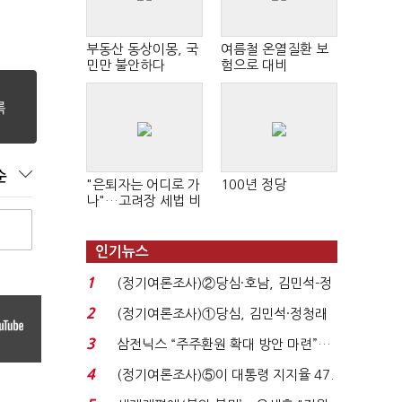
부동산 동상이몽, 국
여름철 온열질환 보
민만 불안하다
험으로 대비
순
"은퇴자는 어디로 가
100년 정당
나"…고려장 세법 비
판 확산
인기뉴스
1
(정기여론조사)②당심·호남, 김민석-정
청래 '초접전'...
2
(정기여론조사)①당심, 김민석·정청래
'초접전'…대통령 ...
3
삼전닉스 “주주환원 확대 방안 마련”…
로이터에 성명...
4
(정기여론조사)⑤이 대통령 지지율 47.
7%…일주일 만에 ...