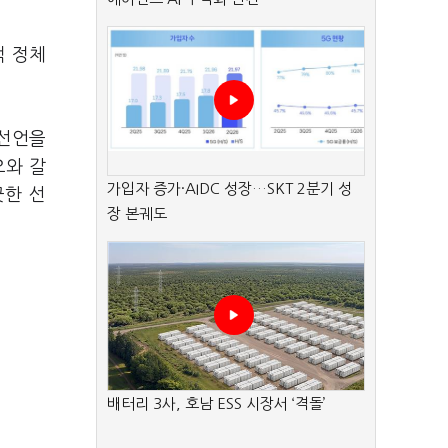
적 정체
 선언을
오와 갈
가입자 증가·AIDC 성장…SKT 2분기 성
끗한 선
장 본궤도
배터리 3사, 호남 ESS 시장서 ‘격돌’