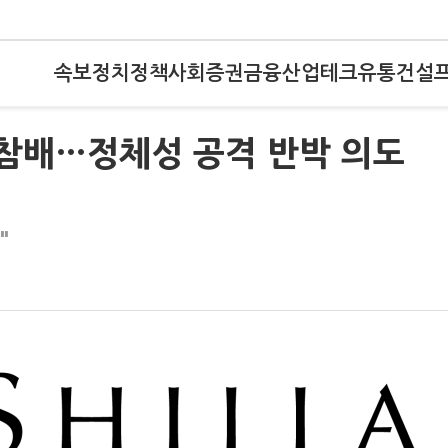
속보
정치
정책
사회
증권
금융
산업
테크
유통
건설
8 참배…정체성 공격 반박 의도
"