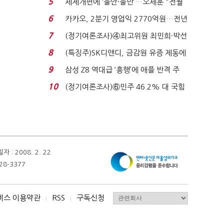
5
세제개편에 ‘불안·불만’…오세훈 "전월
세 구하기 더 ...
6
카카오, 2분기 영업익 2770억원…전년
비 36% 증가...
7
(정기여론조사)④최고위원 최민희·박선
원 '양강'…서미...
8
(특징주)SK디앤디, 금감원 유증 제동에
장 초반 상한가...
9
삼성 Z8 역대급 ‘흥행’에 애플 반격 주
목…9월 ‘폴...
10
(정기여론조사)⑥민주 46.2% 대 국힘
31.0%…오차범위 밖 ...
 2008. 2. 22
28-3377
비스 이용약관
RSS
구독신청
I
I