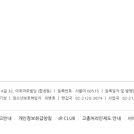
길 32, 이토마토빌딩 (합정동) ㅣ 등록번호 : 서울아 00515 ㅣ 등록일자 및 발행일자 :
성 ㅣ 청소년보호책임자 : 최병호 ㅣ 편집국 : 02-2128-3874 ㅣ 사업국 : 02-21
고안내
개인정보취급방침
IR CLUB
고충처리인제도 안내
서
I
I
I
I