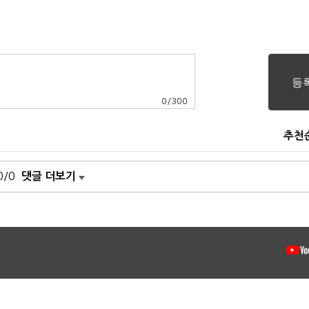
0
/
300
추천
0/0
댓글 더보기