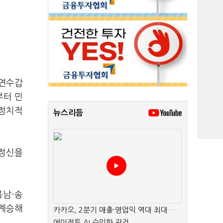
 연수갑
부터 민
 정치적
뉴스리듬
주정신을
용남·송
 계승해
카카오, 2분기 매출·영업익 역대 최대…
에이전트 AI 수익화 관건