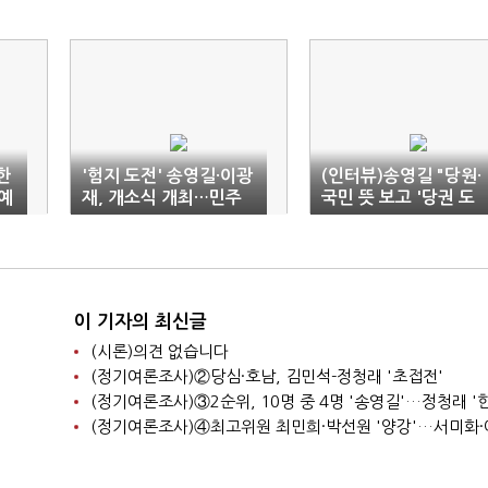
한
'험지 도전' 송영길·이광
(인터뷰)송영길 "당원·
예
재, 개소식 개최…민주
국민 뜻 보고 '당권 도
당 인사 '총출동'
전' 판단…이재명정부
외교 돕겠다"
이 기자의 최신글
(시론)의견 없습니다
(정기여론조사)②당심·호남, 김민석-정청래 '초접전'