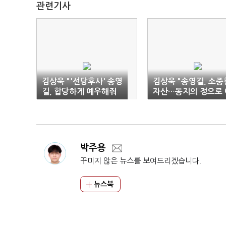
관련기사
김상욱 "'선당후사' 송영
김상욱 "송영길, 소중
길, 합당하게 예우해줘
자산…동지의 정으로 
야"
우해야"
박주용
꾸미지 않은 뉴스를 보여드리겠습니다.
뉴스북