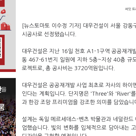
써밋 트
[뉴스토마토 이수정 기자] 대우건설이 서울 강동
시공사로 선정됐습니다.
대우건설은 지난 16일 천호 A1-1구역 공공재개
동 467-61번지 일원에 지하 5층~지상 40층 
로젝트로, 총 공사비는 3720억원입니다.
대우건설은 공공재개발 사업 최초로 자사의 하이엔드
인다는 계획입니다. 단지명은 'Three'와 'River'
과 한강 조망 프리미엄을 강조한 의미를 담았습니
설계는 독일 메르세데스-벤츠 박물관과 네덜란드 아
업했습니다. 빛의 변화를 입체적으로 담아내는 