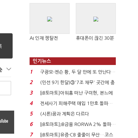
AI 인재 쟁탈전
휴대폰이 끊긴 30분
인기뉴스
순
1
구광모-젠슨 황, 두 달 만에 또 만난다…
로봇·AI 등 논...
2
(민선 9기 한달)③'7조 채무' 곳간에 충
격…추미애, 20년...
3
[IB토마토]아워홈 떠난 구미현, 본느에
340억 베팅…가...
4
전세사기 피해주택 매입 1만호 돌파…
누적 피해자 4만2...
5
(시론)꿈과 계획은 다르다
6
[IB토마토]JB금융 RORWA 2% 돌파…
실적 견인은 은행 ...
7
[IB토마토]유증·CB 줄줄이 무산…코스