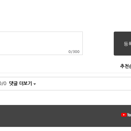
0
/
300
추천
0/0
댓글 더보기