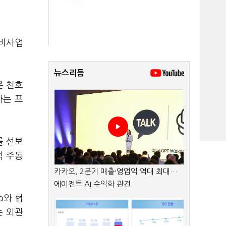
정비사업
뉴스리듬
은 천호
하는 프
를 선보
적 주동
카카오, 2분기 매출·영업익 역대 최대…
에이전트 AI 수익화 관건
o와 협
는 외관