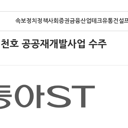
속보
정치
정책
사회
증권
금융
산업
테크
유통
건설
모 천호 공공재개발사업 수주