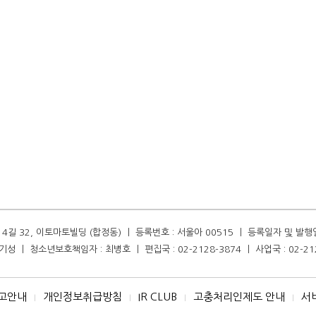
길 32, 이토마토빌딩 (합정동) ㅣ 등록번호 : 서울아 00515 ㅣ 등록일자 및 발행일자 :
성 ㅣ 청소년보호책임자 : 최병호 ㅣ 편집국 : 02-2128-3874 ㅣ 사업국 : 02-21
고안내
개인정보취급방침
IR CLUB
고충처리인제도 안내
서
I
I
I
I