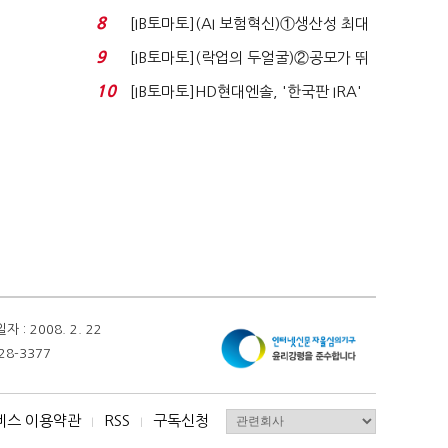
닥 벌점 급증에 ...
8
[IB토마토](AI 보험혁신)①생산성 최대
80% 개선…현실...
9
[IB토마토](락업의 두얼굴)②공모가 뛰
자 첫날 매도…FI ...
10
[IB토마토]HD현대엔솔, '한국판 IRA'
수혜 부상…세액공...
 2008. 2. 22
28-3377
비스 이용약관
RSS
구독신청
I
I