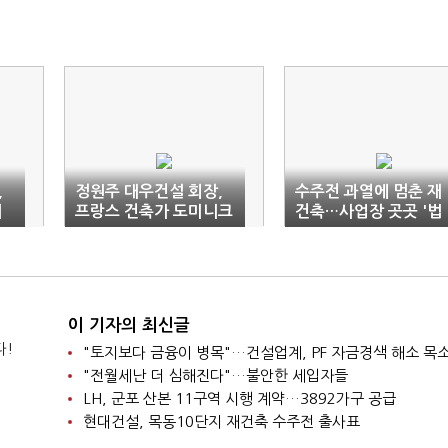
,
정원주 대우건설 회장,
수주전 과열에 멈춘 재
해
프랑스 건축가 도미니크
건축…사업장 곳곳 '법
페로와 협력 논의
정 공방'
이 기자의 최신글
다!
"토지보다 금융이 병목"…건설업계, PF 자금경색 해소 목
"전월세난 더 심해진다"…불안한 세입자들
LH, 군포 산본 11구역 시행 계약…3892가구 공급
현대건설, 목동10단지 재건축 수주전 출사표