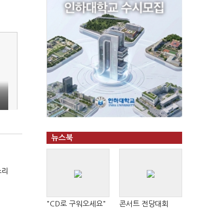
뉴스북
소리
"CD로 구워오세요"
콘서트 전당대회