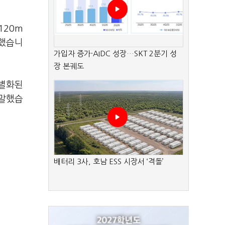
120m
영했습니
가입자 증가·AIDC 성장…SKT 2분기 성
장 본궤도
차별화된
 말했습
배터리 3사, 호남 ESS 시장서 ‘격돌’