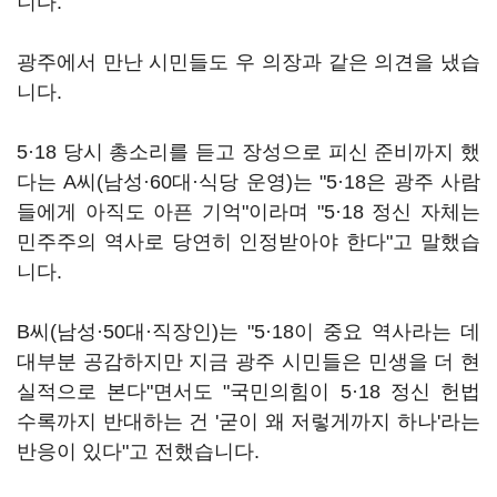
니다.
광주에서 만난 시민들도 우 의장과 같은 의견을 냈습
니다.
5·18 당시 총소리를 듣고 장성으로 피신 준비까지 했
다는 A씨(남성·60대·식당 운영)는 "5·18은 광주 사람
들에게 아직도 아픈 기억"이라며 "5·18 정신 자체는
민주주의 역사로 당연히 인정받아야 한다"고 말했습
니다.
B씨(남성·50대·직장인)는 "5·18이 중요 역사라는 데
대부분 공감하지만 지금 광주 시민들은 민생을 더 현
실적으로 본다"면서도 "국민의힘이 5·18 정신 헌법
수록까지 반대하는 건 '굳이 왜 저렇게까지 하나'라는
반응이 있다"고 전했습니다.