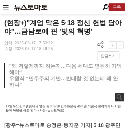
구독
(현장+)"계엄 막은 5·18 정신 헌법 담아
야"…금남로에 핀 '빛의 혁명'
입력: 2026-05-17 17:53:32
수정: 2026-05-17 18:49:25
답글쓰기
"왜 저렇게까지 하는지…다음 세대도 영원히 기억
해야"
우원식 "민주주의 기만…반대할 것 없는데 왜 안
하나"
17일 5·18민주광장에서 열린 광주 5·18 민주화운동 46주년 기념식 전야제에서 시민
들이 묵념을 하고 있다. (사진=뉴스토마토)
[광주=뉴스토마토 송정은·동지훈 기자] 5·18 광주민