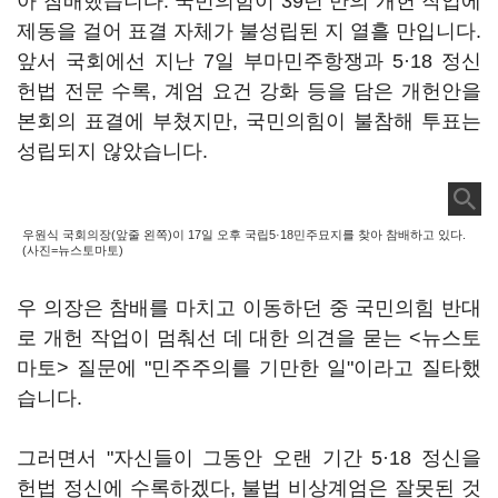
아 참배했습니다. 국민의힘이 39년 만의 개헌 작업에
제동을 걸어 표결 자체가 불성립된 지 열흘 만입니다.
앞서 국회에선 지난 7일 부마민주항쟁과 5·18 정신
헌법 전문 수록, 계엄 요건 강화 등을 담은 개헌안을
본회의 표결에 부쳤지만, 국민의힘이 불참해 투표는
성립되지 않았습니다.
우원식 국회의장(앞줄 왼쪽)이 17일 오후 국립5·18민주묘지를 찾아 참배하고 있다.
(사진=뉴스토마토)
우 의장은 참배를 마치고 이동하던 중 국민의힘 반대
로 개헌 작업이 멈춰선 데 대한 의견을 묻는 <뉴스토
마토> 질문에 "민주주의를 기만한 일"이라고 질타했
습니다.
그러면서 "자신들이 그동안 오랜 기간 5·18 정신을
헌법 정신에 수록하겠다, 불법 비상계엄은 잘못된 것