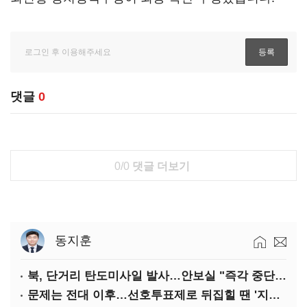
댓글
0
0/0
댓글 더보기
동지훈
북, 단거리 탄도미사일 발사…안보실 "즉각 중단 촉구"
문제는 전대 이후…선호투표제로 뒤집힐 땐 '지지층 불복'