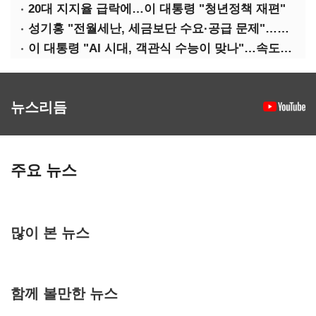
20대 지지율 급락에…이 대통령 "청년정책 재편"
성기홍 "전월세난, 세금보단 수요·공급 문제"…닥공 시사
이 대통령 "AI 시대, 객관식 수능이 맞나"…속도전 '경계'
뉴스리듬
주요 뉴스
많이 본 뉴스
함께 볼만한 뉴스