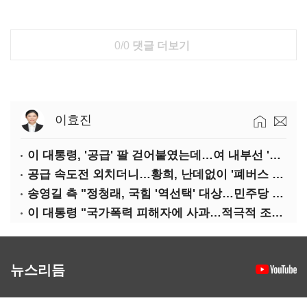
0/0
댓글 더보기
이효진
이 대통령, '공급' 팔 걷어붙였는데…여 내부선 '부동산 망언'(종합)
공급 속도전 외치더니…황희, 난데없이 '폐버스 리모델링' 제안
송영길 측 "정청래, 국힘 '역선택' 대상…민주당 대표로 총선 지휘 못해"
이 대통령 "국가폭력 피해자에 사과…적극적 조사로 진실 밝혀야"
뉴스리듬