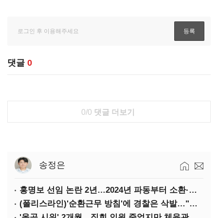
댓글
0
0/0
댓글 더보기
송정은
홍명보 선임 논란 2년…2024년 파동부터 소환·압색까지
(폴리스라인)'순환근무 방침'에 경찰은 삭발…"베테랑·수사력 보강 먼저"
'올공 시위' 2개월…집회 인원 줄었지만 체육관 봉쇄 계속