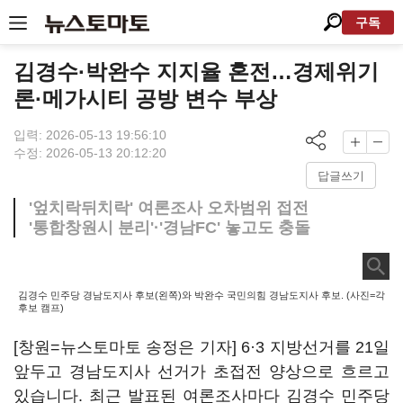
구독
김경수·박완수 지지율 혼전…경제위기
론·메가시티 공방 변수 부상
입력: 2026-05-13 19:56:10
수정: 2026-05-13 20:12:20
답글쓰기
'엎치락뒤치락' 여론조사 오차범위 접전
'통합창원시 분리'·'경남FC' 놓고도 충돌
김경수 민주당 경남도지사 후보(왼쪽)와 박완수 국민의힘 경남도지사 후보. (사진=각
후보 캠프)
[창원=뉴스토마토 송정은 기자] 6·3 지방선거를 21일
앞두고 경남도지사 선거가 초접전 양상으로 흐르고
있습니다. 최근 발표된 여론조사마다 김경수 민주당