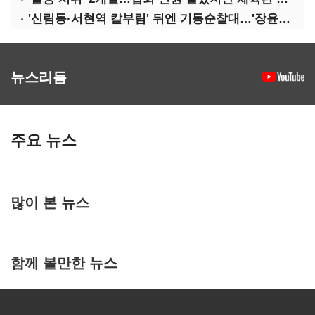
'신림동·서현역 칼부림' 뒤엔 기동순찰대…'장윤기 은폐·조작' 후엔 내부비리수사대
뉴스리듬
주요 뉴스
많이 본 뉴스
함께 볼만한 뉴스