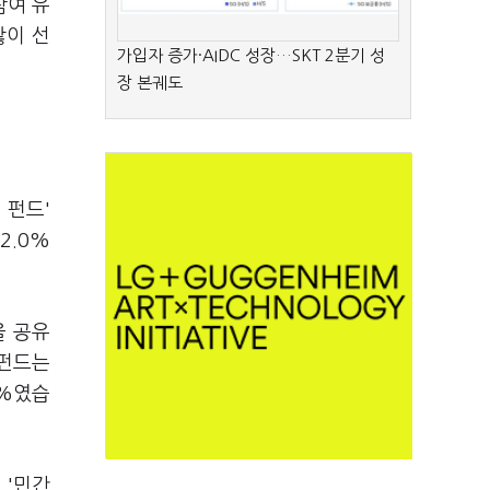
참여 유
많이 선
가입자 증가·AIDC 성장…SKT 2분기 성
장 본궤도
 펀드'
2.0%
을 공유
 펀드는
5%였습
 '민간