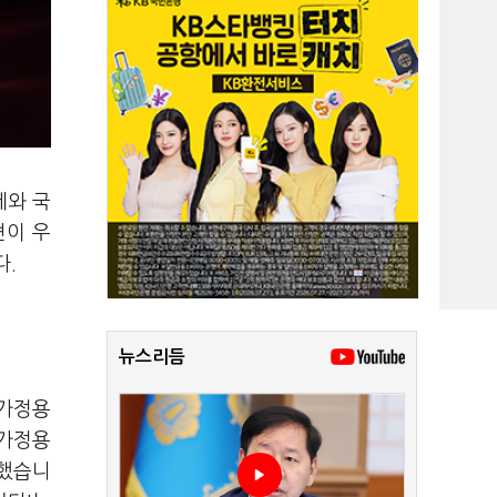
제와 국
견이 우
다.
뉴스리듬
 가정용
'가정용
달했습니