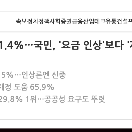
속보
정치
정책
사회
증권
금융
산업
테크
유통
건설
.4%…국민, '요금 인상'보다 '
4.5%…인상론엔 신중
재정 도움 65.9%
29.8% 1위…공공성 요구도 뚜렷