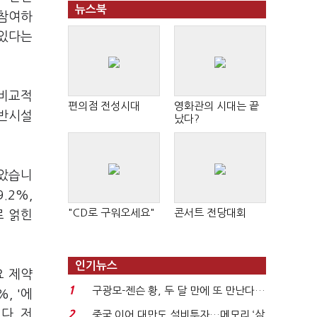
뉴스북
 참여하
 있다는
 비교적
편의점 전성시대
영화관의 시대는 끝
기반시설
났다?
높았습니
.2%,
"CD로 구워오세요"
콘서트 전당대회
로 얽힌
인기뉴스
요 제약
1
구광모-젠슨 황, 두 달 만에 또 만난다…
, '에
로봇·AI 등 논...
다. 저
2
중국 이어 대만도 설비투자…메모리 ‘삼