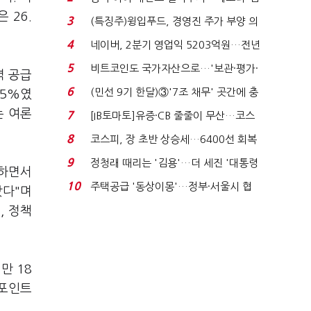
국전쟁’
 26.
3
(특징주)윙입푸드, 경영진 주가 부양 의
지에 상한가...
4
네이버, 2분기 영업익 5203억원…전년
비 0.2% 감소...
5
비트코인도 국가자산으로…'보관·평가·
력 공급
처분' 기준은 ...
6
(민선 9기 한달)③'7조 채무' 곳간에 충
.5%였
격…추미애, 20년...
는 여론
7
[IB토마토]유증·CB 줄줄이 무산…코스
닥 벌점 급증에 ...
8
코스피, 장 초반 상승세…6400선 회복
시도
9
정청래 때리는 '김용'…더 세진 '대통령
정하면서
최측근' 입...
10
주택공급 '동상이몽'…정부·서울시 협
났다"며
력 없으면 '공수표'...
, 정책
만 18
%포인트