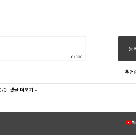
0
/
300
추천
0/0
댓글 더보기