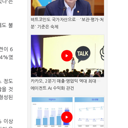
있다'는
비트코인도 국가자산으로…'보관·평가·처
에도 불
분' 기준은 숙제
견이 6
.4%였
느 정도
카카오, 2분기 매출·영업익 역대 최대…
에이전트 AI 수익화 관건
않을 것
 형성된
% 이상