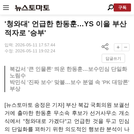
구독
'청와대' 언급한 한동훈…YS 이을 부산
적자로 '승부'
입력: 2026-05-11 17:57:44
수정: 2026-05-11 19:02:24
답글쓰기
북갑서 '큰 인물론' 띄운 한동훈…보수민심 단일화
노림수
박민식 '진짜 보수' 맞불…보수 분열 속 'PK 대망론'
부상
[뉴스토마토 송정은 기자] 부산 북갑 국회의원 보궐선
거에 출마한 한동훈 무소속 후보가 선거사무소 개소
식에서 "청와대로 가겠다"고 언급한 것을 두고 민심
의 단일화를 꾀하기 위한 의도적인 행보란 분석이 나