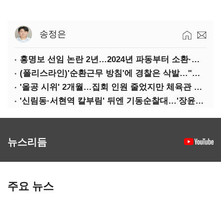
송정은
홍명보 선임 논란 2년…2024년 파동부터 소환·압색까지
(폴리스라인)'순환근무 방침'에 경찰은 삭발…"베테랑·수사력 보강 먼저"
'올공 시위' 2개월…집회 인원 줄었지만 체육관 봉쇄 계속
'신림동·서현역 칼부림' 뒤엔 기동순찰대…'장윤기 은폐·조작' 후엔 내부비리수사대
뉴스리듬
주요 뉴스