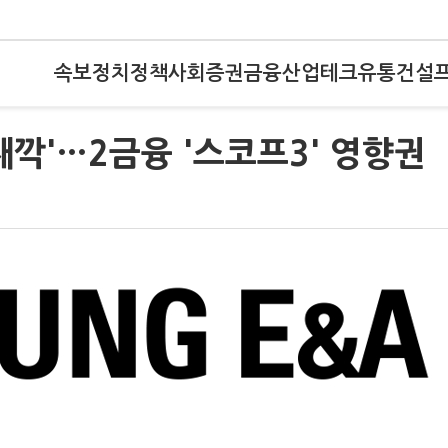
속보
정치
정책
사회
증권
금융
산업
테크
유통
건설
째깍'…2금융 '스코프3' 영향권