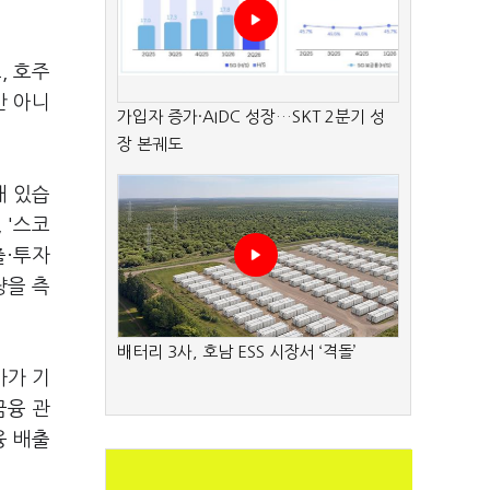
, 호주
만 아니
가입자 증가·AIDC 성장…SKT 2분기 성
장 본궤도
래 있습
 '스코
출·투자
량을 측
배터리 3사, 호남 ESS 시장서 ‘격돌’
사가 기
금융 관
융 배출