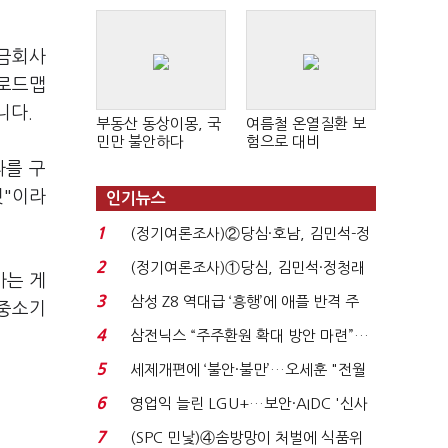
 금회사
 로드맵
니다.
부동산 동상이몽, 국
여름철 온열질환 보
민만 불안하다
험으로 대비
라를 구
것"이라
인기뉴스
1
(정기여론조사)②당심·호남, 김민석-정
청래 '초접전'...
2
(정기여론조사)①당심, 김민석·정청래
가는 게
'초접전'…대통령 ...
3
삼성 Z8 역대급 ‘흥행’에 애플 반격 주
 중소기
목…9월 ‘폴...
4
삼전닉스 “주주환원 확대 방안 마련”…
로이터에 성명...
5
세제개편에 ‘불안·불만’…오세훈 "전월
세 구하기 더 ...
6
영업익 늘린 LGU+…보안·AIDC '신사
업 드라이브'...
7
(SPC 민낯)④솜방망이 처벌에 식품위