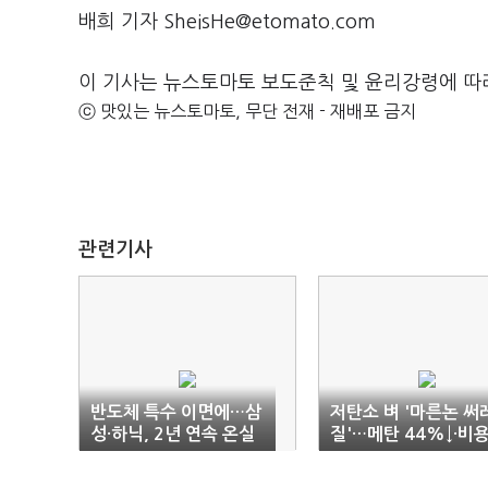
배희 기자 SheisHe@etomato.com
이 기사는 뉴스토마토 보도준칙 및 윤리강령에 따
ⓒ 맛있는 뉴스토마토, 무단 전재 - 재배포 금지
관련기사
반도체 특수 이면에…삼
저탄소 벼 '마른논 써
성·하닉, 2년 연속 온실
질'…메탄 44%↓·비
가스 배출량 상승
절감↑