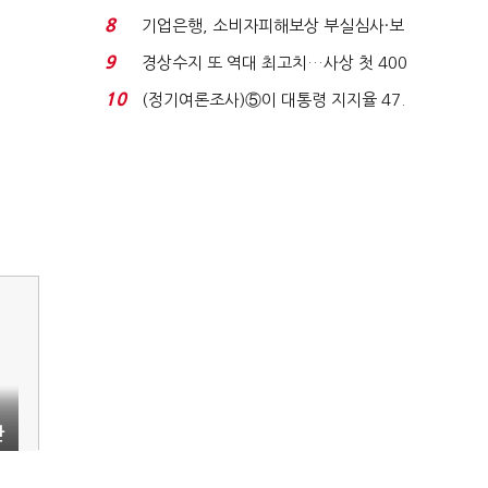
생법 위반 반복...
8
기업은행, 소비자피해보상 부실심사·보
이스피싱 공시 ...
9
경상수지 또 역대 최고치…사상 첫 400
억달러에 '3% 성...
10
(정기여론조사)⑤이 대통령 지지율 47.
7%…일주일 만에 ...
채
산