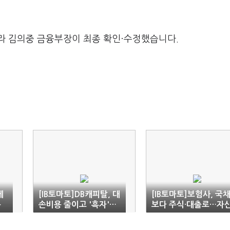
라 김의중 금융부장이 최종 확인·수정했습니다.
레
[IB토마토]DB캐피탈, 대
[IB토마토]보험사, 국
용
손비용 줄이고 '흑자'…
보다 주식·대출로…자
자산 성장 재시동
운용 공격 모드