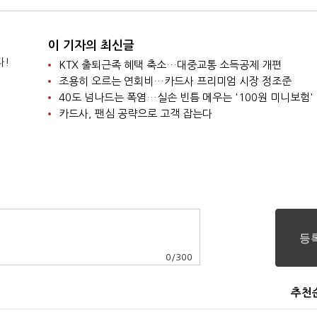
이 기자의 최신글
다!
KTX 출퇴근족 혜택 축소…대중교통 소득공제 개편
조용히 오르는 연회비…카드사 프리미엄 시장 정조준
40도 넘나드는 폭염…실손 빈틈 메우는 '100원 미니보험'
카드사, 팬심 공략으로 고객 잡는다
0
/
300
추천