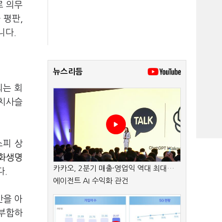
로 의무
 평판,
니다.
뉴스리듬
되는 회
가치사슬
스피 상
화생명
카카오, 2분기 매출·영업익 역대 최대…
다.
에이전트 AI 수익화 관건
반을 아
 부합하