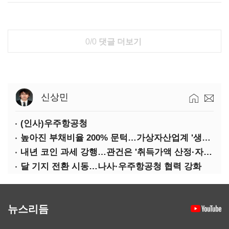
0/0
댓글 더보기
신상민
(인사)우주항공청
높아진 부채비율 200% 문턱…가상자산업계 '생존 시험대'
내년 코인 과세 강행…관건은 '취득가액 산정·자산 이동'
달 기지 전환 시동…나사·우주항공청 협력 강화
뉴스리듬