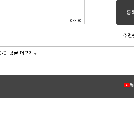
0
/
300
추천
0/0
댓글 더보기