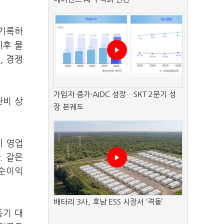
 기록하
이후 물
, 경쟁
가입자 증가·AIDC 성장…SKT 2분기 성
관비 상
장 본궤도
기 영업
. 같은
 순이익
배터리 3사, 호남 ESS 시장서 ‘격돌’
동기 대