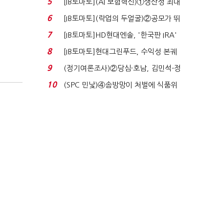
5
[IB토마토](AI 보험혁신)①생산성 최대
80% 개선…현실...
6
[IB토마토](락업의 두얼굴)②공모가 뛰
자 첫날 매도…FI ...
7
[IB토마토]HD현대엔솔, '한국판 IRA'
수혜 부상…세액공...
8
[IB토마토]현대그린푸드, 수익성 본궤
도…실적 개선에 ...
9
(정기여론조사)②당심·호남, 김민석-정
청래 '초접전'...
10
(SPC 민낯)④솜방망이 처벌에 식품위
생법 위반 반복...