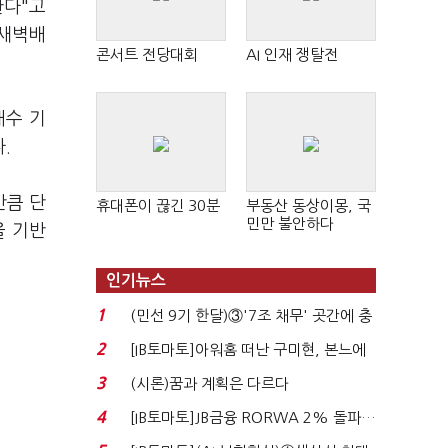
한다"고
 새벽배
콘서트 전당대회
AI 인재 쟁탈전
내수 기
.
만큼 단
휴대폰이 끊긴 30분
부동산 동상이몽, 국
민만 불안하다
을 기반
인기뉴스
1
(민선 9기 한달)③'7조 채무' 곳간에 충
격…추미애, 20년...
2
[IB토마토]아워홈 떠난 구미현, 본느에
340억 베팅…가...
3
(시론)꿈과 계획은 다르다
4
[IB토마토]JB금융 RORWA 2% 돌파…
실적 견인은 은행 ...