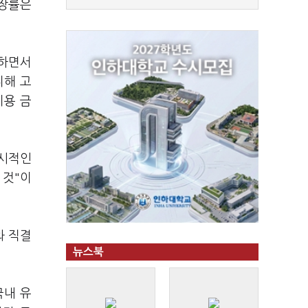
성장률은
못하면서
피해 고
이용 금
일시적인
 것"이
와 직결
뉴스북
국내 유