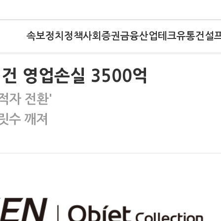
속보
정치
정책
사회
증권
금융
산업
테크
유통
건설
건 영업손실 3500억
'적자 전환'
릿수 깨져