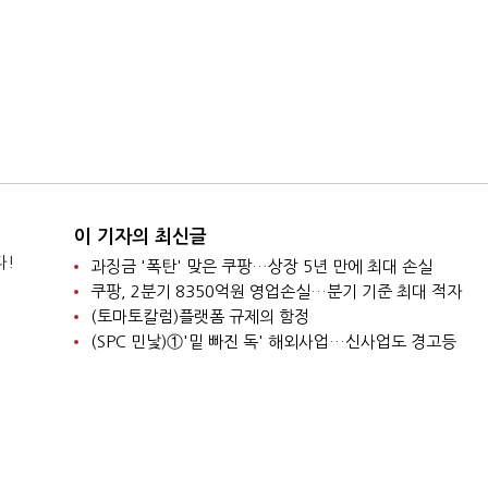
이 기자의 최신글
다!
과징금 '폭탄' 맞은 쿠팡…상장 5년 만에 최대 손실
쿠팡, 2분기 8350억원 영업손실…분기 기준 최대 적자
(토마토칼럼)플랫폼 규제의 함정
(SPC 민낯)①'밑 빠진 독' 해외사업…신사업도 경고등