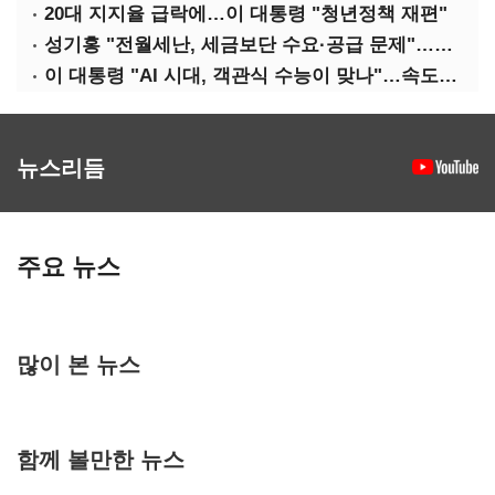
20대 지지율 급락에…이 대통령 "청년정책 재편"
성기홍 "전월세난, 세금보단 수요·공급 문제"…닥공 시사
이 대통령 "AI 시대, 객관식 수능이 맞나"…속도전 '경계'
뉴스리듬
주요 뉴스
많이 본 뉴스
함께 볼만한 뉴스