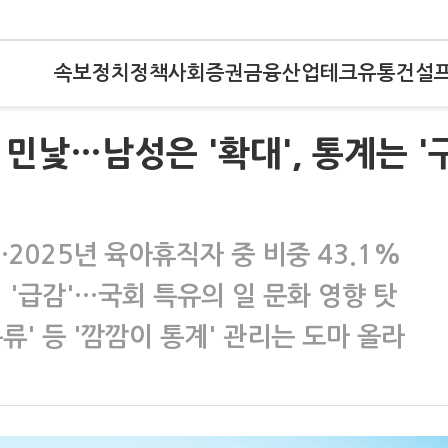
속보
정치
정책
사회
증권
금융
산업
테크
유통
건설
 민낯…남성은 '확대', 통계는 '
…2025년 육아휴직자 중 비중 43.1%
 '급감'…국회 특유의 일 문화 영향 탓
류' 등 '깜깜이 통계' 관리는 도마 올라