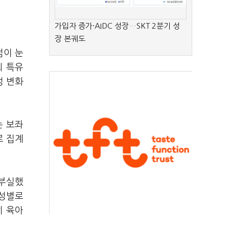
가입자 증가·AIDC 성장…SKT 2분기 성
장 본궤도
점이 눈
회 특유
성 변화
는 보좌
로 집계
 부실했
 성별로
히 육아