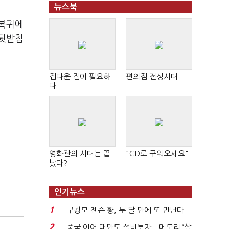
뉴스북
 복귀에
 뒷받침
집다운 집이 필요하
편의점 전성시대
다
영화관의 시대는 끝
"CD로 구워오세요"
났다?
인기뉴스
1
구광모-젠슨 황, 두 달 만에 또 만난다…
로봇·AI 등 논...
2
중국 이어 대만도 설비투자…메모리 ‘삼