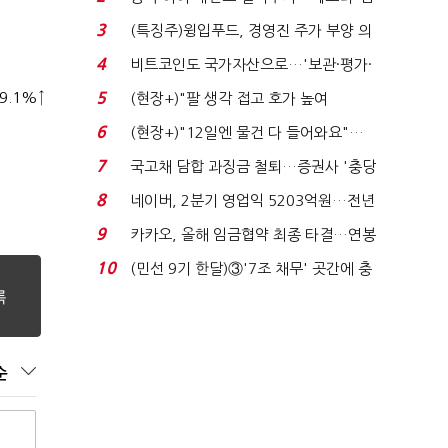
국전쟁’
3
(특징주)윙입푸드, 경영진 주가 부양 의
지에 상한가...
4
비트코인도 국가자산으로…'보관·평가·
처분' 기준은 ...
9.1%↑
5
(현장+)"팔 생각 접고 호가 높여
요"…'덜 똘똘한 한 채' 20...
6
(현장+)"12일엔 물건 다 들어와요"…
빈 매대 채우며 문 연 ...
7
국고채 담합 과징금 철퇴…증권사 '충당
금 폭탄' 우려...
8
네이버, 2분기 영업익 5203억원…전년
비 0.2% 감소...
9
카카오, 올해 임금협약 최종 타결…연봉
6.3% 인상·격려...
10
(민선 9기 한달)③'7조 채무' 곳간에 충
격…추미애, 20년...
순