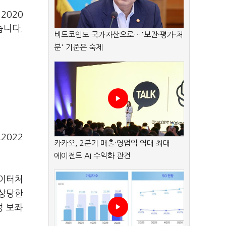
2020
습니다.
비트코인도 국가자산으로…'보관·평가·처
분' 기준은 숙제
2022
카카오, 2분기 매출·영업익 역대 최대…
에이전트 AI 수익화 관건
데이터처
 상당한
성 보좌