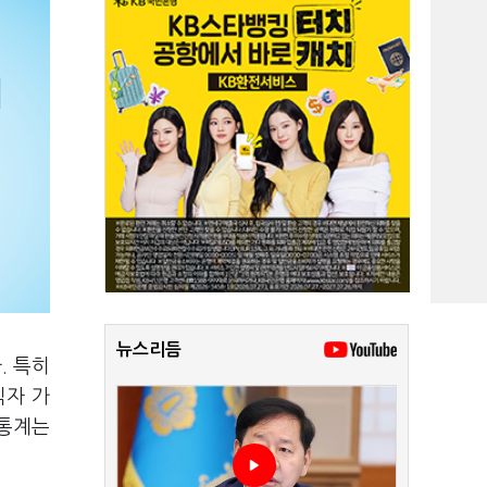
뉴스리듬
. 특히
직자 가
 통계는